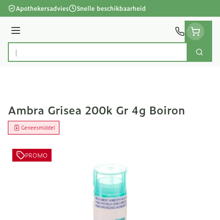
Ga naar de inhoud
Apothekersadvies
Snelle beschikbaarheid
Menu
Zoek
Product, merk, categorie...
Ambra Grisea 200k Gr 4g Boiron
Geneesmiddel
PROMO