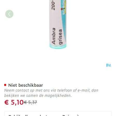
Ambra Grisea 200k Gr 4g 
Niet beschikbaar
Neem contact op met ons via telefoon of e-mail, dan
bekijken we samen de mogelijkheden.
Promotie prijs
€ 5,10
Adviesprijs
€ 5,37