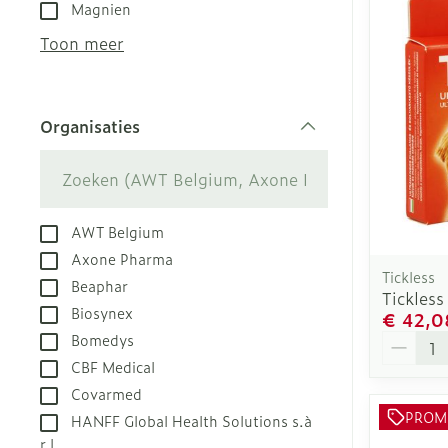
Aerosol toest
Droge voeten,
Tabletten
Magnien
kloven
Aerosol acces
Creme, gel en
Toon meer
Blaren
Zuurstof
Eelt
Ademhalingsst
Organisaties
Eksteroog - l
filter
Toon meer
Spieren en ge
AWT Belgium
Specifiek vo
Naalden en sp
Axone Pharma
Tickless
Beaphar
Infecties
Lichaamsverz
Spuiten
Tickless
Biosynex
€ 42,0
Deodorant
Oplossing voor
Aantal
Bomedys
Gezichtsverzo
Naalden
Luizen
CBF Medical
Naalden voor 
Covarmed
- pennaalden
PROM
HANFF Global Health Solutions s.à
Diagnostica
r.l.