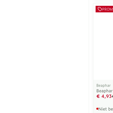
PROM
Beaphar
Beaphar
€ 4,93
Niet b