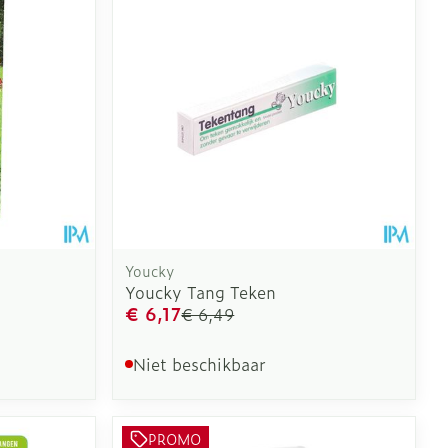
oet
geneesmiddelen
Toon meer
erende
Parfums en
geurproducten
Youcky
Youcky Tang Teken
€ 6,17
€ 6,49
Niet beschikbaar
CBD
PROMO