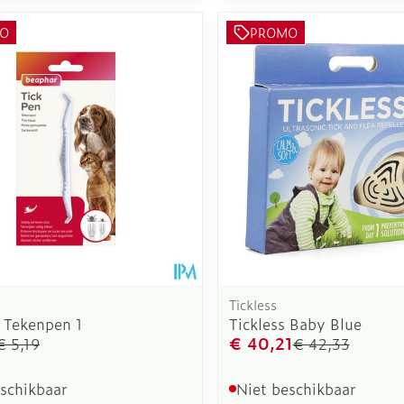
O
PROMO
Tickless
 Tekenpen 1
Tickless Baby Blue
€ 40,21
€ 5,19
€ 42,33
eschikbaar
Niet beschikbaar