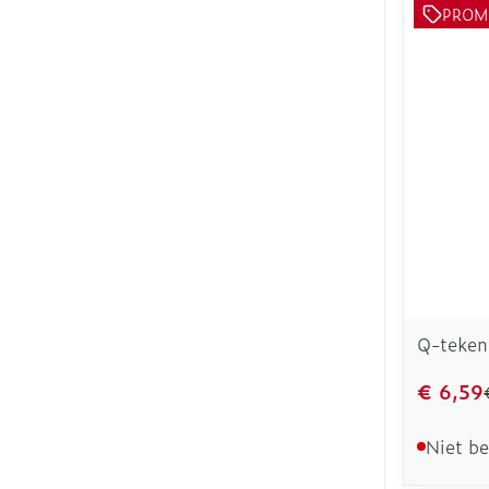
PROM
Q-teken
€ 6,59
Niet b