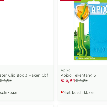
Apixo
ster Clip Box 3 Haken Cbf
Apixo Tekentang 3
€ 5,94
€ 6,95
€ 6,25
eschikbaar
Niet beschikbaar