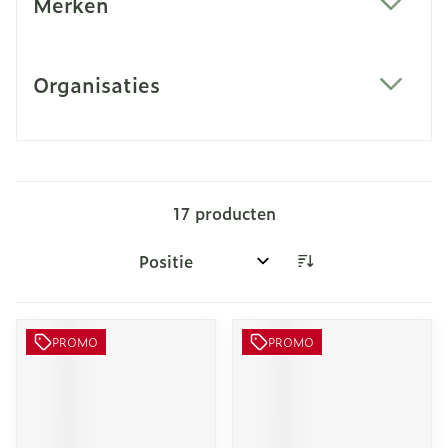
Merken
filter
Organisaties
filter
17
producten
Sorteer op:
PROMO
PROMO