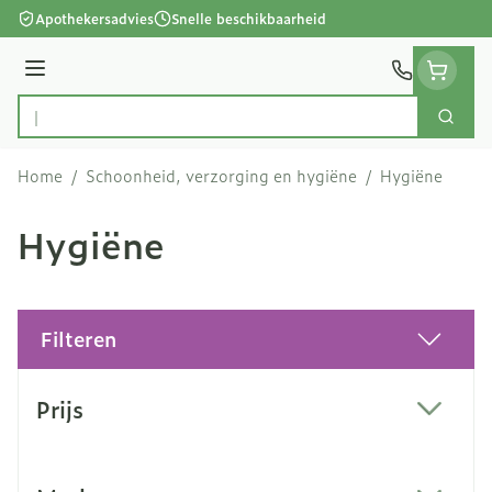
Ga naar de inhoud
Apothekersadvies
Snelle beschikbaarheid
Menu
Zoek
Product, merk, categorie...
Home
/
Schoonheid, verzorging en hygiëne
/
Hygiëne
Hygiëne
Filteren
Doorgaan naar productlijst
Prijs
filter