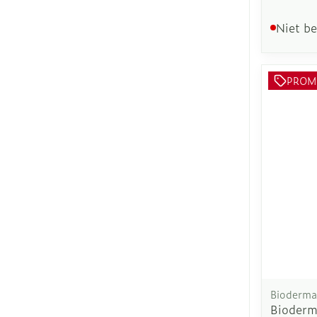
Niet b
PROM
Bioderma
Bioderm