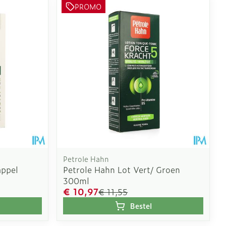
oet
geneesmiddelen
PROMO
Toon meer
erende
Parfums en
geurproducten
Petrole Hahn
appel
Petrole Hahn Lot Vert/ Groen
300ml
€ 10,97
€ 11,55
CBD
Bestel