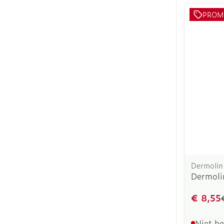
PROM
Dermolin
Dermoli
€ 8,55
Niet b