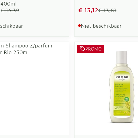
 400ml
5
€ 13,12
€ 16,39
€ 13,81
eschikbaar
Niet beschikbaar
PROMO