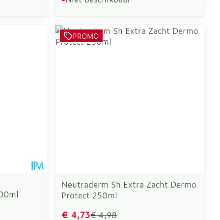
PROMO
Neutraderm Sh Extra Zacht Dermo
00ml
Protect 250ml
€ 4,73
€ 4,98