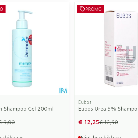
O
PROMO
Eubos
n Shampoo Gel 200ml
Eubos Urea 5% Shampo
€ 12,25
€ 9,00
€ 12,90
eschikbaar
Niet beschikbaar