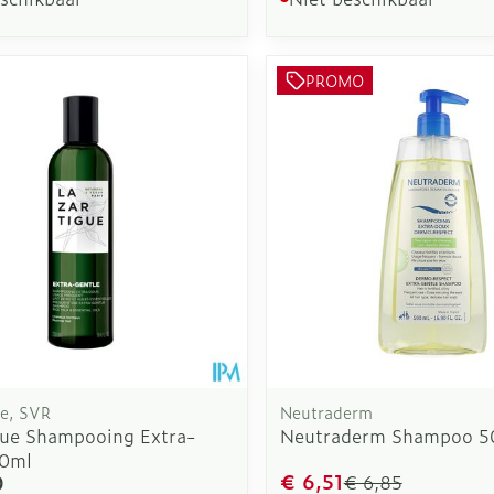
PROMO
ue, SVR
Neutraderm
gue Shampooing Extra-
Neutraderm Shampoo 5
50ml
€ 6,51
0
€ 6,85