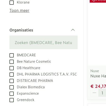
Aerosol toest
Droge voeten,
Tabletten
Klorane
kloven
Aerosol acces
Creme, gel en
Toon meer
Blaren
Zuurstof
Eelt
Ademhalingsst
Organisaties
Eksteroog - l
filter
Toon meer
Spieren en ge
BMEDCARE
Specifiek vo
Naalden en sp
Bee Nature Cosmetic
DB Healthcare
Infecties
Lichaamsverz
Spuiten
Nuxe
DHL PHARMA LOGISTICS T.A.V. FSC
Nuxe Ha
Deodorant
Oplossing voor
DISTRICARE PHARMA
Gezichtsverzo
Naalden
Luizen
€ 24,1
Dialex Biomedica
Aantal
Naalden voor 
Expanscience
- pennaalden
Greendock
Diagnostica