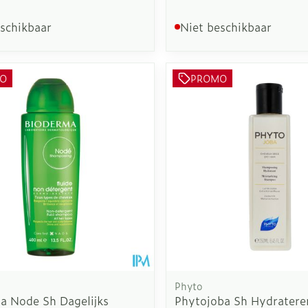
eschikbaar
Niet beschikbaar
O
PROMO
Phyto
a Node Sh Dagelijks
Phytojoba Sh Hydrater