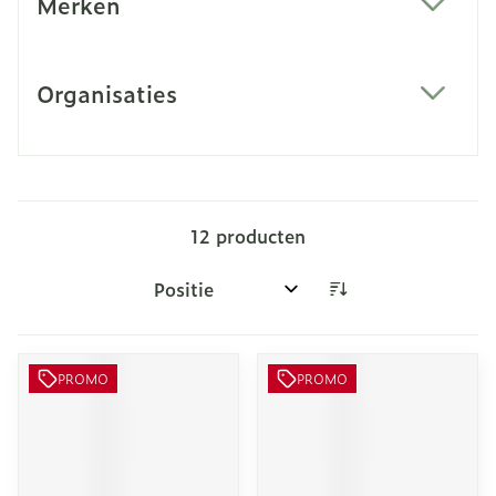
Merken
filter
Organisaties
filter
12
producten
Sorteer op:
PROMO
PROMO