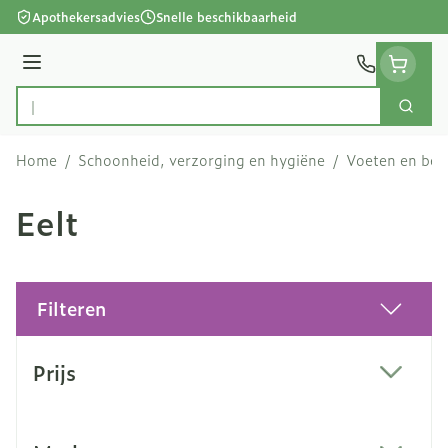
Ga naar de inhoud
Apothekersadvies
Snelle beschikbaarheid
Menu
Zoek
Product, merk, categorie...
Home
/
Schoonheid, verzorging en hygiëne
/
Voeten en be
Eelt
Filteren
Doorgaan naar productlijst
Prijs
filter