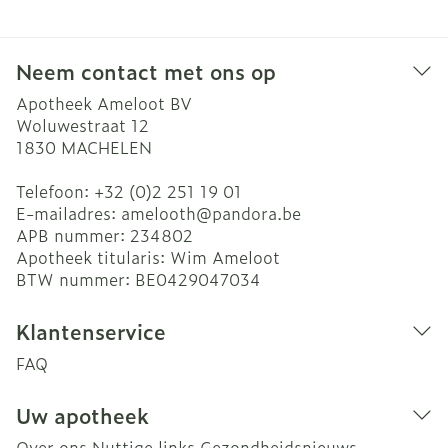
Neem contact met ons op
Apotheek Ameloot BV
Woluwestraat 12
1830
MACHELEN
Telefoon:
+32 (0)2 251 19 01
E-mailadres:
amelooth@
pandora.be
APB nummer:
234802
Apotheek titularis:
Wim Ameloot
BTW nummer:
BE0429047034
Klantenservice
FAQ
Uw apotheek
Over ons
Nuttige links
Gezondheidsnieuws