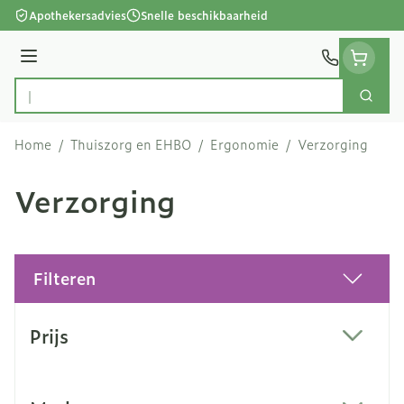
Ga naar de inhoud
Apothekersadvies
Snelle beschikbaarheid
Menu
Zoek
Product, merk, categorie...
Home
/
Thuiszorg en EHBO
/
Ergonomie
/
Verzorging
Verzorging
Filteren
Doorgaan naar productlijst
Prijs
filter