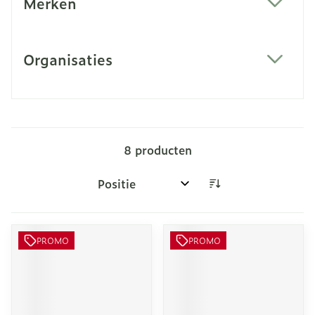
Merken
filter
Organisaties
filter
8
producten
Sorteer op:
PROMO
PROMO