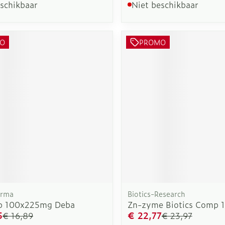
eschikbaar
Niet beschikbaar
O
PROMO
arma
Biotics-Research
p 100x225mg Deba
Zn-zyme Biotics Comp 
5
€ 22,77
€ 16,89
€ 23,97