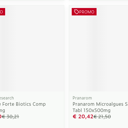
O
PROMO
esearch
Pranarom
 Forte Biotics Comp
Pranarom Microalgues S
mg
Tabl 150x500mg
0
€ 20,42
€ 30,21
€ 21,50