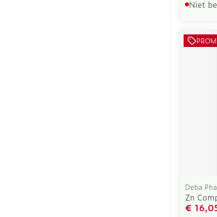
Niet b
PROM
Deba Ph
Zn Com
€ 16,0