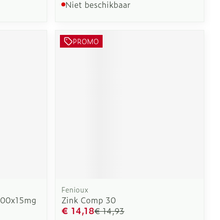
Niet beschikbaar
PROMO
Fenioux
100x15mg
Zink Comp 30
€ 14,18
€ 14,93