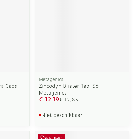
erende
Parfums en
geurproducten
Metagenics
ra Caps
Zincodyn Blister Tabl 56
Metagenics
€ 12,19
€ 12,83
CBD
Niet beschikbaar
PROMO