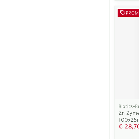
PROM
Biotics-R
Zn Zyme
100x25
€ 28,7