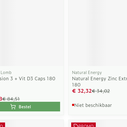
rging
Supplementen
Insectenw
n
Mondmaskers
middelen
nissen
d -
uid
id
 Lomb
Natural Energy
sion 3 + Vit D3 Caps 180
Natural Energy Zinc Ext
180
€ 32,32
€ 34,02
Zelfbruiner
Scheren
8
€ 84,51
Niet beschikbaar
Bestel
O
PROMO