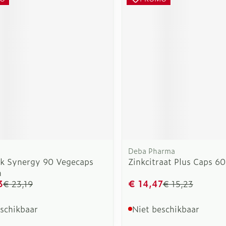
Deba Pharma
nk Synergy 90 Vegecaps
Zinkcitraat Plus Caps 6
n
3
€ 14,47
€ 23,19
€ 15,23
eschikbaar
Niet beschikbaar