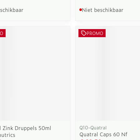
eschikbaar
Niet beschikbaar
O
PROMO
l Zink Druppels 50ml
Q10-Quatral
Quatral Caps 60 Nf
utrics