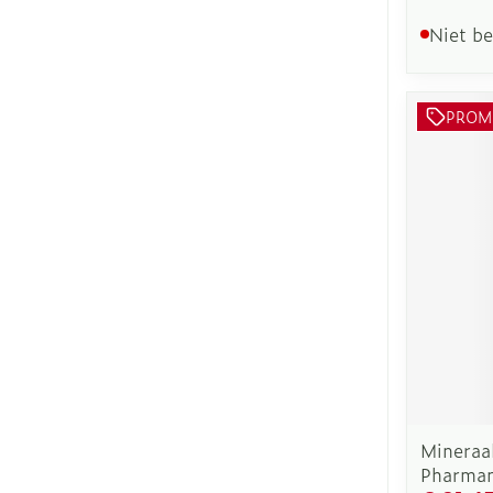
Niet b
PROM
Mineraa
Pharman