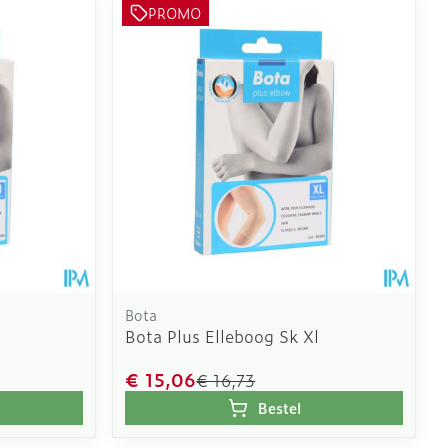
oet
geneesmiddelen
PROMO
Toon meer
erende
Parfums en
geurproducten
Bota
Bota Plus Elleboog Sk Xl
€ 15,06
€ 16,73
CBD
Bestel