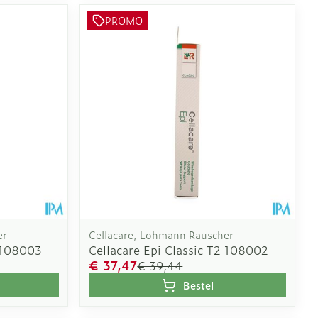
PROMO
er
Cellacare, Lohmann Rauscher
3 108003
Cellacare Epi Classic T2 108002
€ 37,47
€ 39,44
Bestel