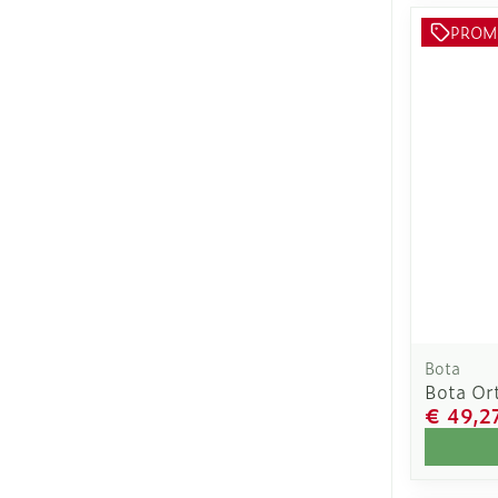
PROM
Bota
Bota Or
€ 49,2