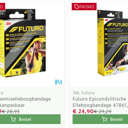
O
PROMO
ro
3M, Futuro
Tenniselleboogbandage
Futuro Epicondylitische
Aanpasbaar
Elleboogbandage 47861,
9
€ 24,90
€ 28,93
€ 29,29
Bestel
Bestel