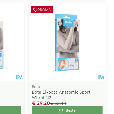
PROMO
Bota
Bota El-bota Anatomic Sport
Wh/bl N2
€ 29,20
€ 32,44
Bestel