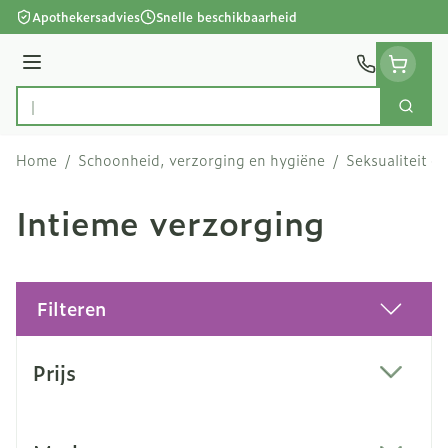
Ga naar de inhoud
Apothekersadvies
Snelle beschikbaarheid
Menu
Zoek
Product, merk, categorie...
Home
/
Schoonheid, verzorging en hygiëne
/
Seksualiteit e
Intieme verzorging
Filteren
Doorgaan naar productlijst
Prijs
filter