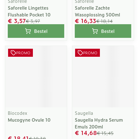
Saforelle
Saforelle
Saforelle Lingettes
Saforelle Zachte
Flushable Pocket 10
Wasoplossing 500ml
€ 3,57
€ 16,33
€ 3,97
€ 18,14
Bestel
Bestel
PROMO
PROMO
Biocodex
Saugella
Mucogyne Ovule 10
Saugella Hydra Serum
Emuls 200ml
€ 14,68
€ 15,45
€ 18,41
€ 19,38