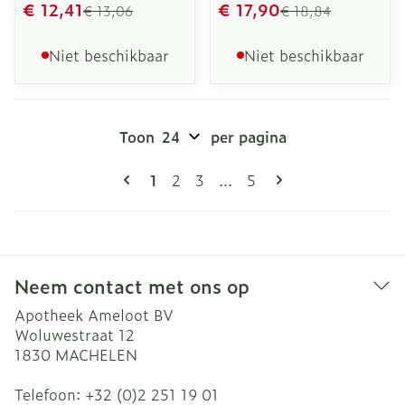
€ 12,41
€ 17,90
€ 13,06
€ 18,84
Niet beschikbaar
Niet beschikbaar
Toon
per pagina
Pagina's
U lees momenteel pagina
Pagina
Pagina
Pagina
1
2
3
...
5
Neem contact met ons op
Apotheek Ameloot BV
Woluwestraat 12
1830
MACHELEN
Telefoon:
+32 (0)2 251 19 01