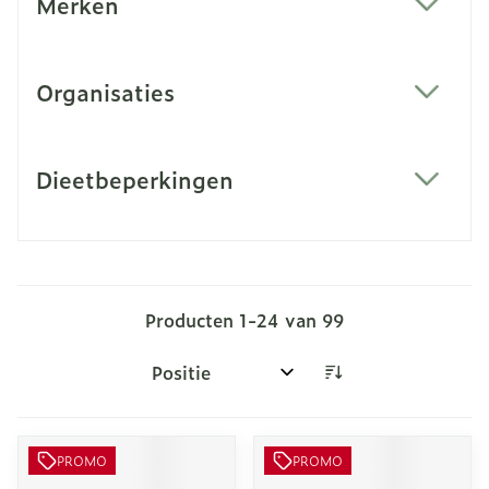
Merken
filter
Organisaties
filter
Dieetbeperkingen
filter
Producten
1
-
24
van
99
Sorteer op:
PROMO
PROMO