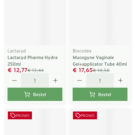
Lactacyd
Biocodex
Lactacyd Pharma Hydra
Mucogyne Vaginale
250ml
Gel+applicator Tube 40ml
€ 12,77
€ 17,65
€ 13,44
€ 18,58
Aantal
Aantal
Bestel
Bestel
PROMO
PROMO