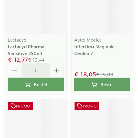
Lactacyd
Astel Medica
Lactacyd Pharma
Infectim+ Vaginale
Sensitive 250ml
Ovulen 7
€ 12,77
€ 13,44
Aantal
€ 18,05
€ 19,00
Bestel
Bestel
PROMO
PROMO