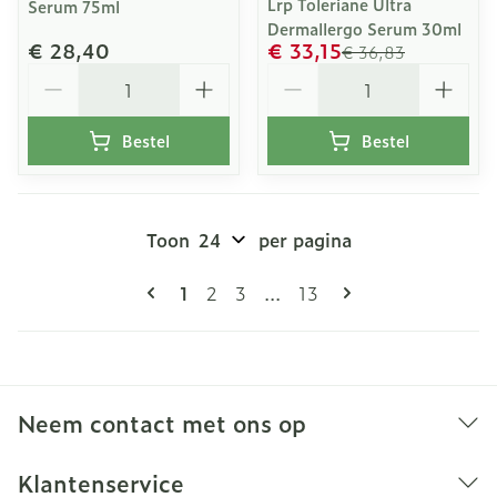
Lrp Toleriane Ultra
Serum 75ml
Dermallergo Serum 30ml
€ 28,40
€ 33,15
€ 36,83
Aantal
Aantal
Bestel
Bestel
Toon
per pagina
Pagina's
U lees momenteel pagina
Pagina
Pagina
Pagina
1
2
3
...
13
Neem contact met ons op
Klantenservice