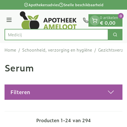
Dia 1 van 1
Ga naar de inhoud
Apothekersadvies
Snelle beschikbaarheid
0
0 artikelen
Menu
€ 0,00
Zoek
Product, merk, categorie...
Home
/
Schoonheid, verzorging en hygiëne
/
Gezichtsverzo
Serum
Filteren
Producten
1
-
24
van
294