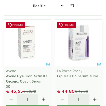
Sorteer op:
PROMO
PROMO
Avene
La Roche Posay
Avene Hyaluron Activ B3
Lrp Mela B3 Serum 30ml
Geconc. Opvul. Serum
30ml
€ 45,65
€ 44,80
€ 50,72
€ 49,78
Aantal
Aantal