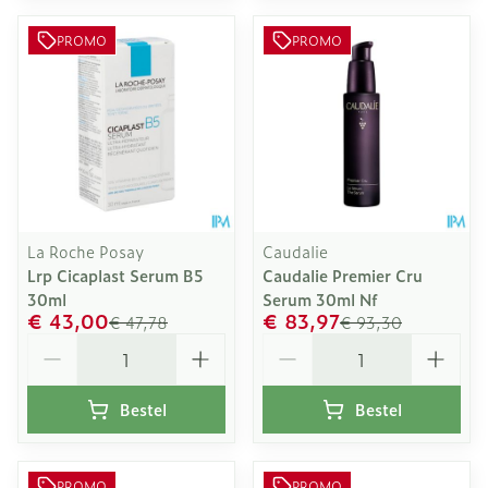
PROMO
PROMO
La Roche Posay
Caudalie
Lrp Cicaplast Serum B5
Caudalie Premier Cru
30ml
Serum 30ml Nf
€ 43,00
€ 83,97
€ 47,78
€ 93,30
Aantal
Aantal
Bestel
Bestel
PROMO
PROMO