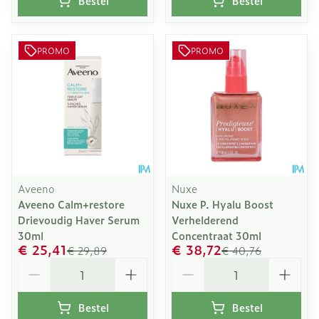
Bestel
Bestel
PROMO
PROMO
Aveeno
Nuxe
Aveeno Calm+restore
Nuxe P. Hyalu Boost
Drievoudig Haver Serum
Verhelderend
30ml
Concentraat 30ml
€ 25,41
€ 38,72
€ 29,89
€ 40,76
Aantal
Aantal
Bestel
Bestel