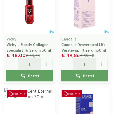
Vichy
Caudalie
Vichy Liftactiv Collagen
Caudalie Resveratrol Lift
Specialist 16 Serum 30ml
Verstevig.lift.serum30ml
€ 48,00
€ 49,86
€ 53,33
€ 55,40
Aantal
Aantal
Bestel
Bestel
PROMO
PROMO