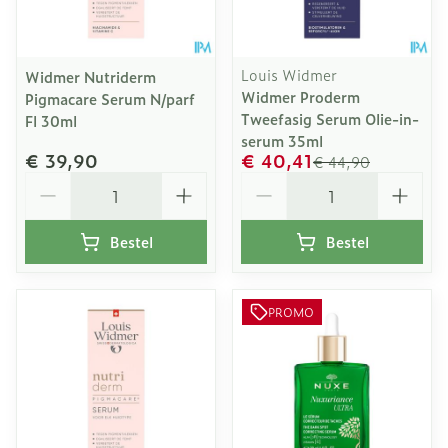
Louis Widmer
Widmer Nutriderm
Widmer Proderm
Pigmacare Serum N/parf
Tweefasig Serum Olie-in-
Fl 30ml
serum 35ml
€ 39,90
€ 40,41
€ 44,90
Aantal
Aantal
Bestel
Bestel
PROMO