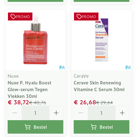
PROMO
PROMO
Nuxe
CeraVe
Nuxe P. Hyalu Boost
Cerave Skin Renewing
Glow-serum Tegen
Vitamine C Serum 30ml
Vlekken 30ml
€ 38,72
€ 26,68
€ 40,76
€ 29,64
Aantal
Aantal
Bestel
Bestel