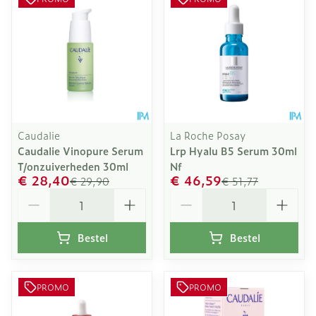
Caudalie
La Roche Posay
Caudalie Vinopure Serum
Lrp Hyalu B5 Serum 30ml
T/onzuiverheden 30ml
Nf
€ 28,40
€ 46,59
€ 29,90
€ 51,77
Aantal
Aantal
Bestel
Bestel
PROMO
PROMO