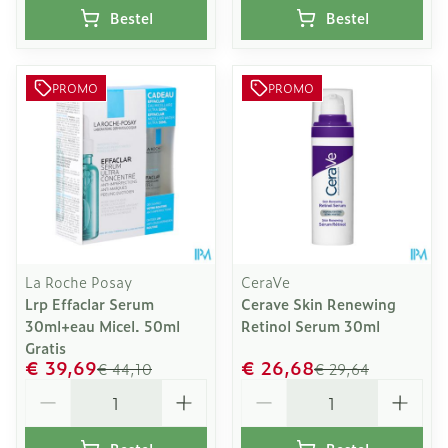
Bestel
Bestel
PROMO
PROMO
La Roche Posay
CeraVe
Lrp Effaclar Serum
Cerave Skin Renewing
30ml+eau Micel. 50ml
Retinol Serum 30ml
Gratis
€ 39,69
€ 26,68
€ 44,10
€ 29,64
Aantal
Aantal