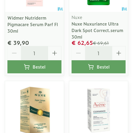
Nuxe
Widmer Nutriderm
Nuxe Nuxuriance Ultra
Pigmacare Serum Parf Fl
Dark Spot Correct.serum
30ml
30ml
€ 39,90
€ 62,65
€ 69,61
Aantal
Aantal
Bestel
Bestel