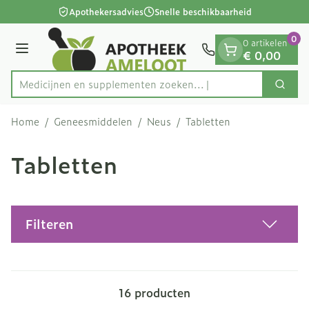
Dia 1 van 1
Ga naar de inhoud
Apothekersadvies
Snelle beschikbaarheid
0
0 artikelen
Menu
€ 0,00
Medicijnen en supplementen zoeken.
Zoek
Product, merk, categorie...
Home
/
Geneesmiddelen
/
Neus
/
Tabletten
Tabletten
Filteren
16
producten