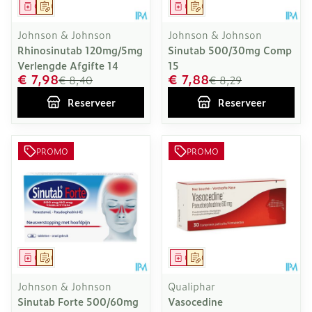
Geneesmiddel
Op voorschrift
Geneesmiddel
Op voorschrift
Johnson & Johnson
Johnson & Johnson
Rhinosinutab 120mg/5mg
Sinutab 500/30mg Comp
Verlengde Afgifte 14
15
€ 7,98
€ 7,88
€ 8,40
€ 8,29
Reserveer
Reserveer
PROMO
PROMO
Geneesmiddel
Op voorschrift
Geneesmiddel
Op voorschrift
Johnson & Johnson
Qualiphar
Sinutab Forte 500/60mg
Vasocedine