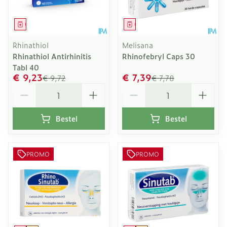
Geneesmiddel
Geneesmiddel
Rhinathiol
Melisana
Rhinathiol Antirhinitis
Rhinofebryl Caps 30
Tabl 40
€ 9,23
€ 7,39
€ 9,72
€ 7,78
Aantal
Aantal
Bestel
Bestel
PROMO
PROMO