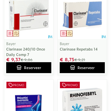
Geneesmiddel
Op voorschrift
Geneesmiddel
Op voorschrift
Bayer
Bayer
Clarinase 240/10 Once
Clarinase Repetabs 14
Daily Comp 7
€ 9,37
€ 8,75
€ 9,86
€ 9,21
Reserveer
Reserveer
PROMO
PROMO