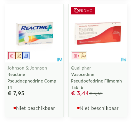
PROMO
Geneesmiddel
Op voorschrift
Schriftelijke aanvraag
Geneesmiddel
Op voorschrift
Johnson & Johnson
Qualiphar
Reactine
Vasocedine
Pseudoephedrine Comp
Pseudoefedrine Filmomh
14
Tabl 6
€ 7,95
€ 3,44
€ 3,62
Niet beschikbaar
Niet beschikbaar