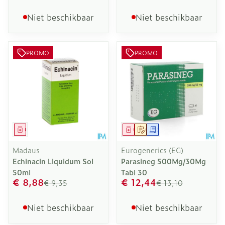
Niet beschikbaar
Niet beschikbaar
PROMO
PROMO
Geneesmiddel
Geneesmiddel
Op voorschrift
Schriftelijke aanvraag
Madaus
Eurogenerics (EG)
Echinacin Liquidum Sol
Parasineg 500Mg/30Mg
50ml
Tabl 30
€ 8,88
€ 12,44
€ 9,35
€ 13,10
Niet beschikbaar
Niet beschikbaar