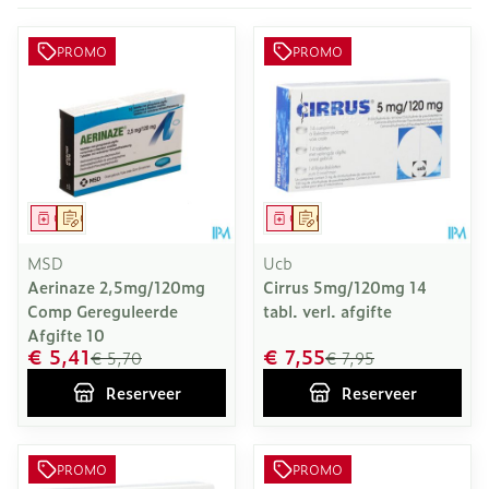
PROMO
PROMO
Geneesmiddel
Op voorschrift
Geneesmiddel
Op voorschrift
MSD
Ucb
Aerinaze 2,5mg/120mg
Cirrus 5mg/120mg 14
Comp Gereguleerde
tabl. verl. afgifte
Afgifte 10
€ 5,41
€ 7,55
€ 5,70
€ 7,95
Reserveer
Reserveer
PROMO
PROMO