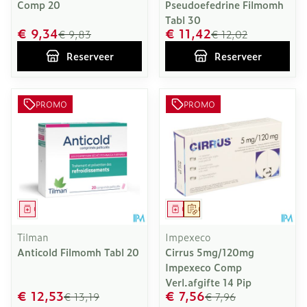
Comp 20
Pseudoefedrine Filmomh
Tabl 30
€ 9,34
€ 11,42
€ 9,83
€ 12,02
Reserveer
Reserveer
PROMO
PROMO
Geneesmiddel
Geneesmiddel
Op voorschrift
Tilman
Impexeco
Anticold Filmomh Tabl 20
Cirrus 5mg/120mg
Impexeco Comp
Verl.afgifte 14 Pip
€ 12,53
€ 7,56
€ 13,19
€ 7,96