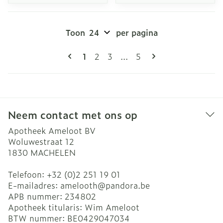
Toon
per pagina
Pagina's
U lees momenteel pagina
Pagina
Pagina
Pagina
1
2
3
...
5
Neem contact met ons op
Apotheek Ameloot BV
Woluwestraat 12
1830
MACHELEN
Telefoon:
+32 (0)2 251 19 01
E-mailadres:
amelooth@
pandora.be
APB nummer:
234802
Apotheek titularis:
Wim Ameloot
BTW nummer:
BE0429047034