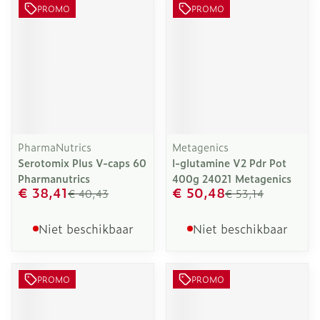
PROMO
PROMO
PharmaNutrics
Metagenics
Serotomix Plus V-caps 60
l-glutamine V2 Pdr Pot
Pharmanutrics
400g 24021 Metagenics
€ 38,41
€ 50,48
€ 40,43
€ 53,14
Niet beschikbaar
Niet beschikbaar
PROMO
PROMO