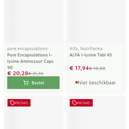
pure encapsulations
Alfa, Nutrifarma
Pure Encapsulations l-
ALFA l-lysine Tabl 45
lysine Aminozuur Caps
€ 17,94
90
€ 18,88
€ 20,28
€ 21,35
Niet beschikbaar
Bestel
PROMO
PROMO