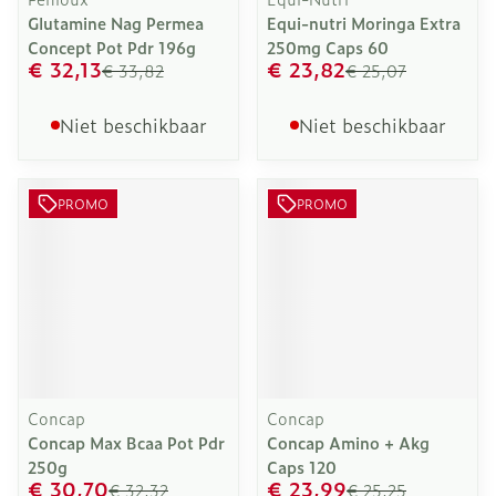
Glutamine Nag Permea
Equi-nutri Moringa Extra
Concept Pot Pdr 196g
250mg Caps 60
€ 32,13
€ 23,82
€ 33,82
€ 25,07
Niet beschikbaar
Niet beschikbaar
PROMO
PROMO
Concap
Concap
Concap Max Bcaa Pot Pdr
Concap Amino + Akg
250g
Caps 120
€ 30,70
€ 23,99
€ 32,32
€ 25,25