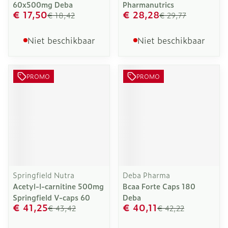
60x500mg Deba
Pharmanutrics
€ 17,50
€ 28,28
€ 18,42
€ 29,77
Niet beschikbaar
Niet beschikbaar
PROMO
PROMO
Springfield Nutra
Deba Pharma
Acetyl-l-carnitine 500mg
Bcaa Forte Caps 180
Springfield V-caps 60
Deba
€ 41,25
€ 40,11
€ 43,42
€ 42,22