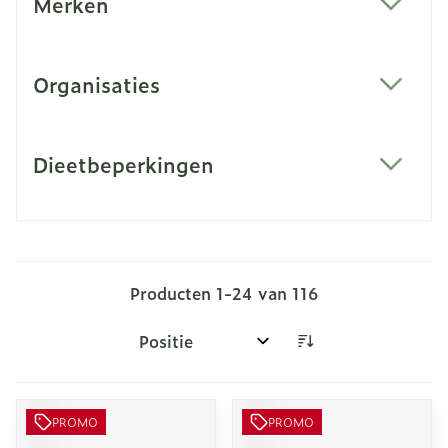
Merken
filter
Organisaties
filter
Dieetbeperkingen
filter
Producten
1
-
24
van
116
Sorteer op:
PROMO
PROMO