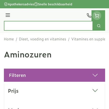
Ga naar de inhoud
Apothekersadvies
Snelle beschikbaarheid
Menu
Zoek
Product, merk, categorie...
Home
/
Dieet, voeding en vitamines
/
Vitamines en supple
Aminozuren
Filteren
Doorgaan naar productlijst
Prijs
filter