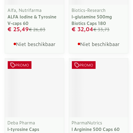
Alfa, Nutrifarma
Biotics-Research
ALFA Iodine & Tyrosine
l-glutamine 500mg
V-caps 60
Biotics Caps 180
€ 25,49
€ 32,04
€ 26,83
€ 33,73
Niet beschikbaar
Niet beschikbaar
PROMO
PROMO
Deba Pharma
PharmaNutrics
l-tyrosine Caps
l Arginine 500 Caps 60