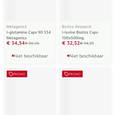
Metagenics
Biotics-Research
l-glutamine Caps 90 534
l-lysine Biotics Caps
Metagenics
100x500mg
€ 34,54
€ 32,52
€ 36,36
€ 34,23
Niet beschikbaar
Niet beschikbaar
PROMO
PROMO