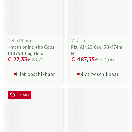
Deba Pharma
Vitaflo
l-methionine +b6 Caps
Pku Air 20 Geel 30x174ml
100x500mg Deba
Nf
€ 27,33
€ 487,35
€ 28,77
€ 513,00
Niet beschikbaar
Niet beschikbaar
PROMO