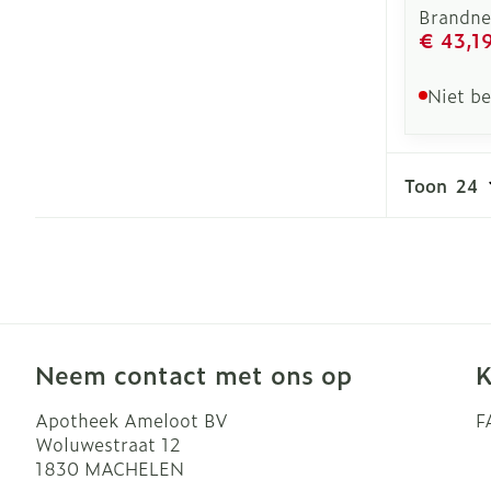
Brandne
€ 43,1
Niet b
Toon
Neem contact met ons op
K
Apotheek Ameloot BV
F
Woluwestraat 12
1830
MACHELEN