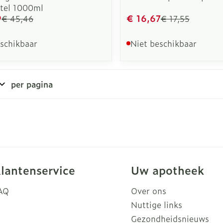
tel 1000ml
9
€ 16,67
€ 45,46
€ 17,55
eschikbaar
Niet beschikbaar
per pagina
lantenservice
Uw apotheek
AQ
Over ons
Nuttige links
Gezondheidsnieuws