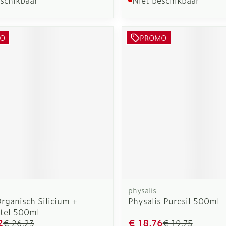
O
PROMO
physalis
Organisch Silicium +
Physalis Puresil 500ml
tel 500ml
2
€ 18,76
€ 26,23
€ 19,75