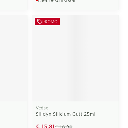
PROMO
Vedax
Silidyn Silicium Gutt 25ml
€ 15,81
€ 16,64