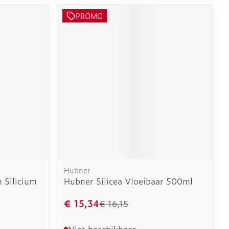
PROMO
erende
Parfums en
geurproducten
Hubner
CBD
 Silicium
Hubner Silicea Vloeibaar 500ml
€ 15,34
€ 16,15
Niet beschikbaar