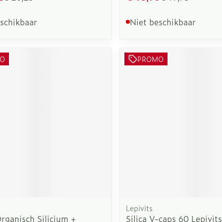
eschikbaar
Niet beschikbaar
O
PROMO
Lepivits
Organisch Silicium +
Silica V-caps 60 Lepivits