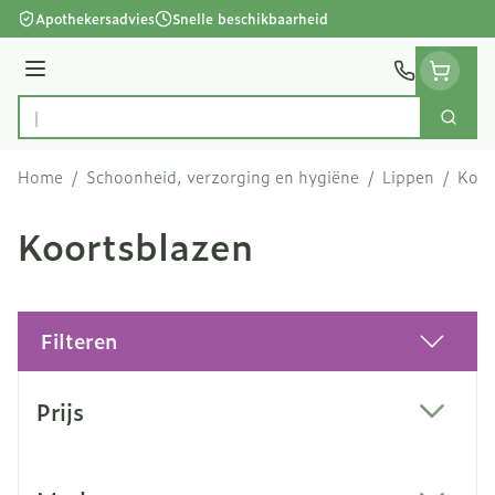
Ga naar de inhoud
Apothekersadvies
Snelle beschikbaarheid
Menu
Zoek
Product, merk, categorie...
Home
/
Schoonheid, verzorging en hygiëne
/
Lippen
/
Koor
Koortsblazen
Filteren
Doorgaan naar productlijst
Prijs
filter