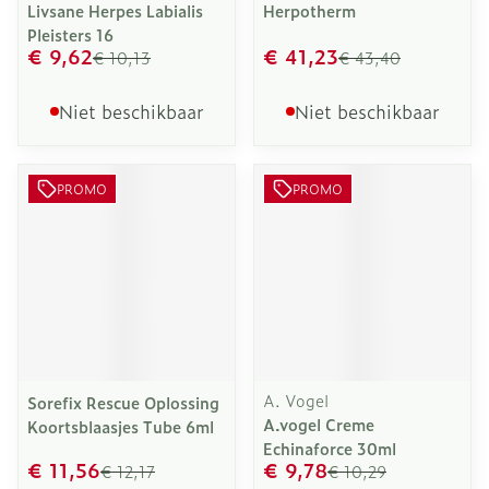
Livsane Herpes Labialis
Herpotherm
Pleisters 16
€ 9,62
€ 41,23
€ 10,13
€ 43,40
Niet beschikbaar
Niet beschikbaar
PROMO
PROMO
A. Vogel
Sorefix Rescue Oplossing
A.vogel Creme
Koortsblaasjes Tube 6ml
Echinaforce 30ml
€ 11,56
€ 9,78
€ 12,17
€ 10,29