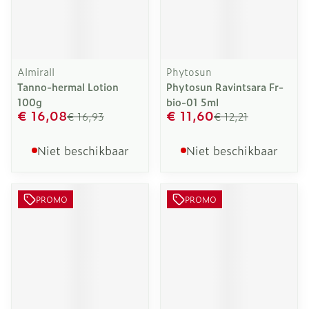
Almirall
Phytosun
Tanno-hermal Lotion
Phytosun Ravintsara Fr-
100g
bio-01 5ml
€ 16,08
€ 11,60
€ 16,93
€ 12,21
Niet beschikbaar
Niet beschikbaar
PROMO
PROMO