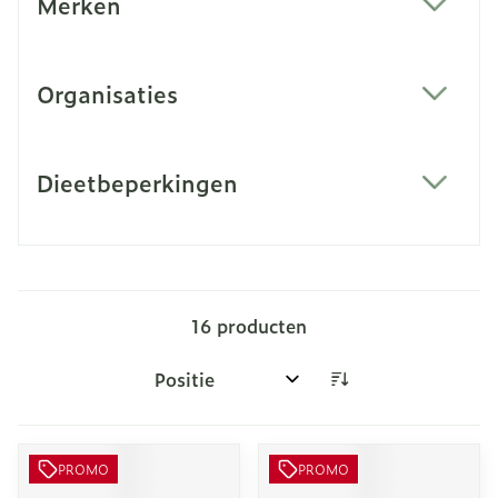
Merken
filter
Organisaties
filter
Dieetbeperkingen
filter
16
producten
Sorteer op:
PROMO
PROMO