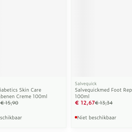
rging
Supplementen
Insectenw
n
Mondmaskers
middelen
nissen
d -
uid
id
Salvequick
abetics Skin Care
Salvequickmed Foot Rep
&benen Creme 100ml
100ml
Zelfbruiner
Scheren
0
€ 12,67
€ 15,90
€ 13,34
eschikbaar
Niet beschikbaar