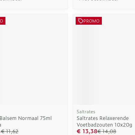
O
PROMO
Saltrates
Balsem Normaal 75ml
Saltrates Relaxerende
a
Voetbadzouten 10x20g
4
€ 13,38
€ 11,62
€ 14,08