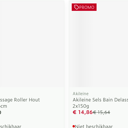
PROMO
Akileine
ssage Roller Hout
Akileine Sels Bain Delas
6cm
2x150g
€ 14,86
0
€ 15,64
eschikbaar
Niet beschikbaar