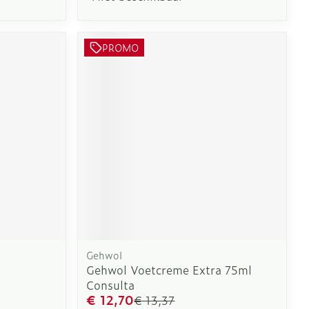
PROMO
Gehwol
Gehwol Voetcreme Extra 75ml
Consulta
€ 12,70
€ 13,37