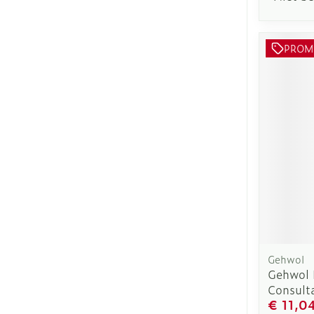
PROM
Gehwol
Gehwol 
Consult
€ 11,0