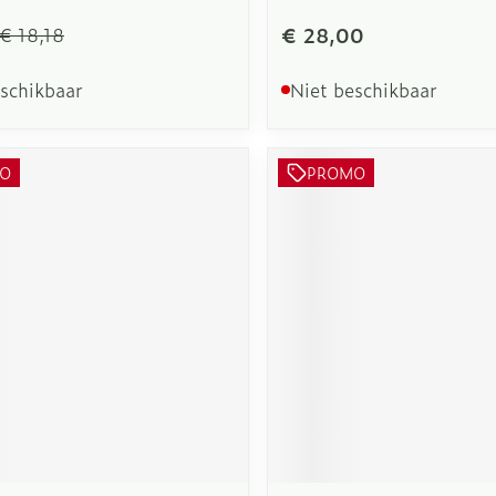
€ 28,00
€ 18,18
eschikbaar
Niet beschikbaar
O
PROMO