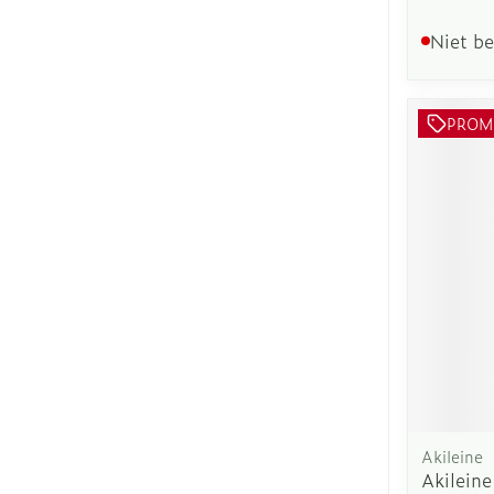
Niet b
PROM
Akileine
Akileine