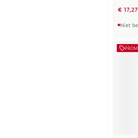
€ 17,27
Niet b
PROM