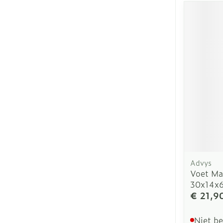
Advys
Voet Ma
30x14x
€ 21,9
Niet b