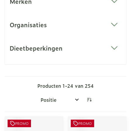
Merken
filter
Organisaties
filter
Dieetbeperkingen
filter
Producten
1
-
24
van
254
Sorteer op:
PROMO
PROMO