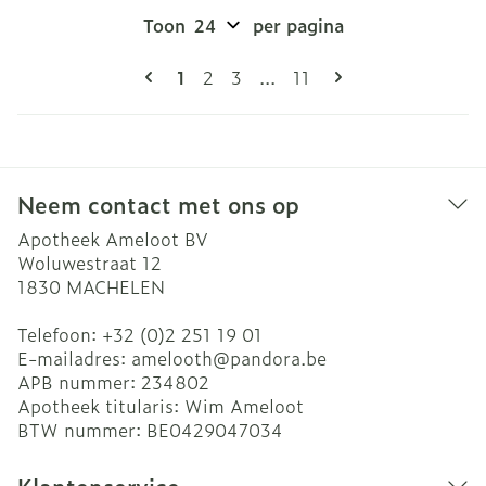
Toon
per pagina
Pagina's
U lees momenteel pagina
Pagina
Pagina
Pagina
1
2
3
...
11
Neem contact met ons op
Apotheek Ameloot BV
Woluwestraat 12
1830
MACHELEN
Telefoon:
+32 (0)2 251 19 01
E-mailadres:
amelooth@
pandora.be
APB nummer:
234802
Apotheek titularis:
Wim Ameloot
BTW nummer:
BE0429047034