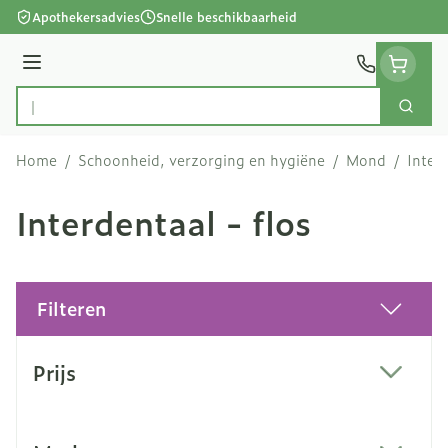
Ga naar de inhoud
Apothekersadvies
Snelle beschikbaarheid
Menu
Zoek
Product, merk, categorie...
Home
/
Schoonheid, verzorging en hygiëne
/
Mond
/
Interd
Interdentaal - flos
Filteren
Doorgaan naar productlijst
Prijs
filter