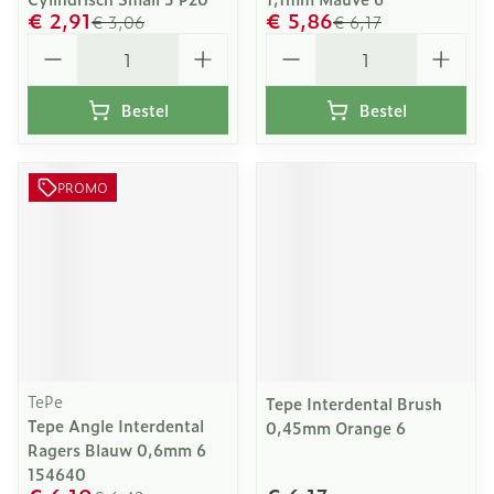
€ 2,91
€ 5,86
€ 3,06
€ 6,17
Aantal
Aantal
Bestel
Bestel
PROMO
TePe
Tepe Interdental Brush
Tepe Angle Interdental
0,45mm Orange 6
Ragers Blauw 0,6mm 6
154640