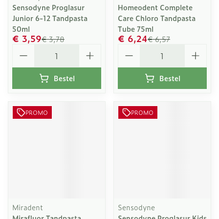
Sensodyne Proglasur
Homeodent Complete
Junior 6-12 Tandpasta
Care Chloro Tandpasta
50ml
Tube 75ml
€ 3,59
€ 6,24
€ 3,78
€ 6,57
Aantal
Aantal
Bestel
Bestel
PROMO
PROMO
Miradent
Sensodyne
Mirafluor Tandpasta
Sensodyne Proglasur Kids