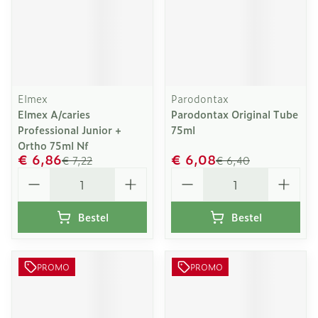
Elmex
Parodontax
Elmex A/caries
Parodontax Original Tube
Professional Junior +
75ml
Ortho 75ml Nf
€ 6,86
€ 6,08
€ 7,22
€ 6,40
Aantal
Aantal
Bestel
Bestel
PROMO
PROMO