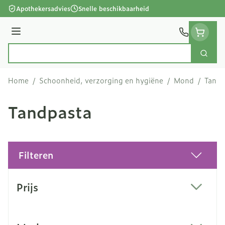
Ga naar de inhoud
Apothekersadvies
Snelle beschikbaarheid
Menu
Zoek
Product, merk, categorie...
Home
/
Schoonheid, verzorging en hygiëne
/
Mond
/
Tandp
Tandpasta
Filteren
Doorgaan naar productlijst
Prijs
filter