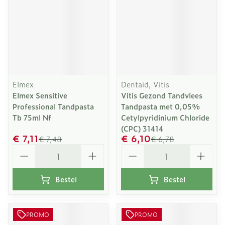
Elmex
Dentaid, Vitis
Elmex Sensitive
Vitis Gezond Tandvlees
Professional Tandpasta
Tandpasta met 0,05%
Tb 75ml Nf
Cetylpyridinium Chloride
(CPC) 31414
€ 7,11
€ 6,10
€ 7,48
€ 6,78
Aantal
Aantal
Bestel
Bestel
PROMO
PROMO