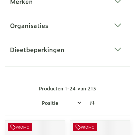
Merken
filter
Organisaties
filter
Dieetbeperkingen
filter
Producten
1
-
24
van
213
Sorteer op:
PROMO
PROMO