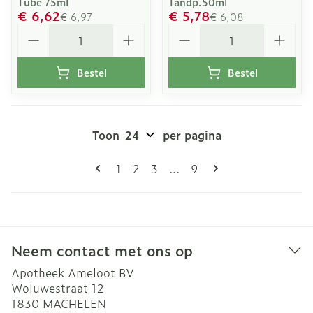
Tube 75ml
Tandp.50ml
€ 6,62
€ 5,78
€ 6,97
€ 6,08
Aantal
Aantal
Bestel
Bestel
Toon
per pagina
Pagina's
U lees momenteel pagina
Pagina
Pagina
Pagina
1
2
3
...
9
Neem contact met ons op
Apotheek Ameloot BV
Woluwestraat 12
1830
MACHELEN