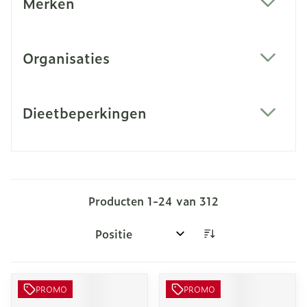
Merken
filter
Organisaties
filter
Dieetbeperkingen
filter
Producten
1
-
24
van
312
Sorteer op:
PROMO
PROMO