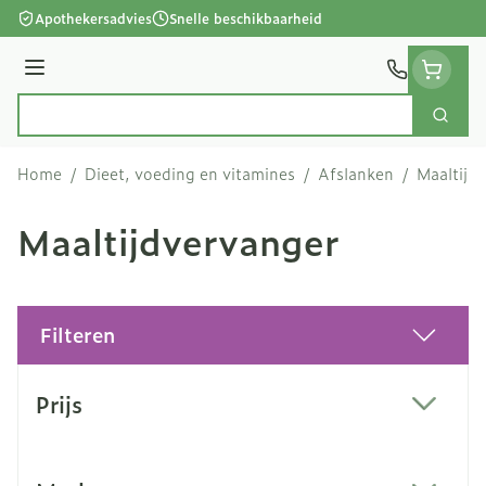
Ga naar de inhoud
Apothekersadvies
Snelle beschikbaarheid
Menu
Zoek
Product, merk, categorie...
Home
/
Dieet, voeding en vitamines
/
Afslanken
/
Maaltijd
Maaltijdvervanger
Filteren
Doorgaan naar productlijst
Prijs
filter