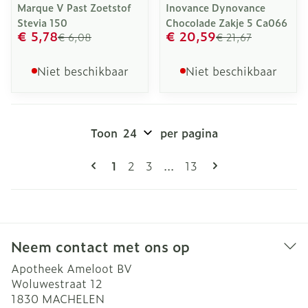
Marque V Past Zoetstof
Inovance Dynovance
Stevia 150
Chocolade Zakje 5 Ca066
€ 5,78
€ 20,59
€ 6,08
€ 21,67
Niet beschikbaar
Niet beschikbaar
Toon
per pagina
Pagina's
U lees momenteel pagina
Pagina
Pagina
Pagina
1
2
3
...
13
Neem contact met ons op
Apotheek Ameloot BV
Woluwestraat 12
1830
MACHELEN