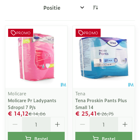
Sorteer op:
PROMO
PROMO
Molicare
Tena
Molicare Pr Ladypants
Tena Proskin Pants Plus
5dropsl 7 P/s
Small 14
€ 14,12
€ 25,41
€ 14,86
€ 26,75
Aantal
Aantal
Bestel
Bestel