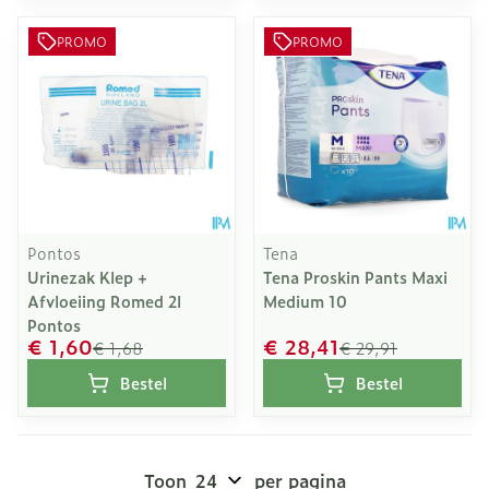
PROMO
PROMO
Pontos
Tena
Urinezak Klep +
Tena Proskin Pants Maxi
Afvloeiing Romed 2l
Medium 10
Pontos
€ 1,60
€ 28,41
€ 1,68
€ 29,91
Bestel
Bestel
Toon
per pagina