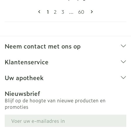
Pagina's
U lees momenteel pagina
Pagina
Pagina
Pagina
1
2
3
...
60
Neem contact met ons op
Klantenservice
Uw apotheek
Nieuwsbrief
Blijf op de hoogte van nieuwe producten en
promoties
E-mail adres