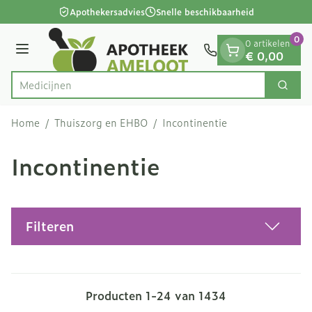
Dia 1 van 1
Ga naar de inhoud
Apothekersadvies
Snelle beschikbaarheid
0
0 artikelen
Menu
€ 0,00
Zoek
Product, merk, categorie...
Home
/
Thuiszorg en EHBO
/
Incontinentie
Incontinentie
Filteren
Producten
1
-
24
van
1434