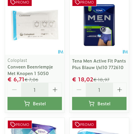
PROMO
PROMO
Coloplast
Tena Men Active Fit Pants
Conveen Beenriempje
Plus Blauw l/xl10 772610
Met Knopen 1 5050
€ 6,71
€ 18,02
€ 7,06
€ 18,97
Aantal
Aantal
Bestel
Bestel
PROMO
PROMO