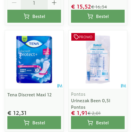
€ 15,52
€ 16,34
Bestel
Bestel
PROMO
Pontos
Tena Discreet Maxi 12
Urinezak Been 0,5l
Pontos
€ 12,31
€ 1,91
€ 2,01
Bestel
Bestel