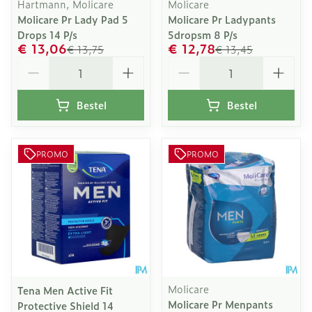
Hartmann, Molicare
Molicare
Molicare Pr Lady Pad 5
Molicare Pr Ladypants
Drops 14 P/s
5dropsm 8 P/s
€ 13,06
€ 12,78
€ 13,75
€ 13,45
Aantal
Aantal
Bestel
Bestel
PROMO
PROMO
Molicare
Tena Men Active Fit
Molicare Pr Menpants
Protective Shield 14