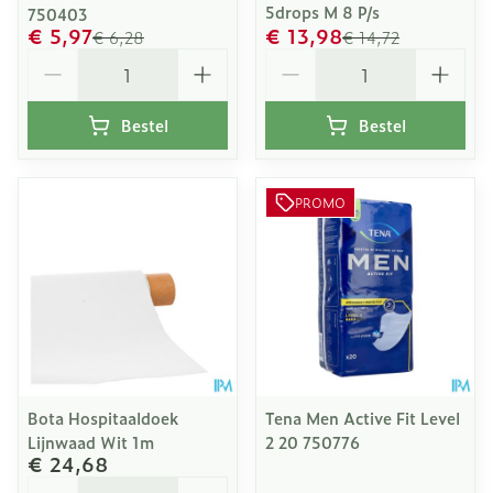
5drops M 8 P/s
750403
€ 5,97
€ 13,98
€ 6,28
€ 14,72
Aantal
Aantal
Bestel
Bestel
PROMO
Bota Hospitaaldoek
Tena Men Active Fit Level
Lijnwaad Wit 1m
2 20 750776
€ 24,68
Aantal