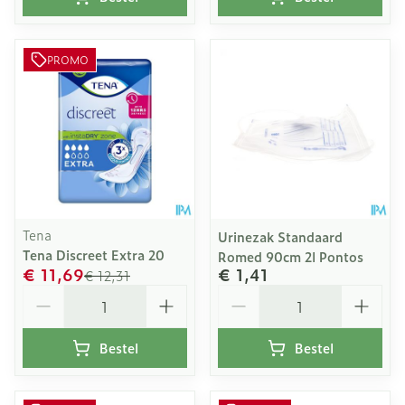
PROMO
Tena
Urinezak Standaard
Tena Discreet Extra 20
Romed 90cm 2l Pontos
€ 11,69
€ 1,41
€ 12,31
Aantal
Aantal
Bestel
Bestel