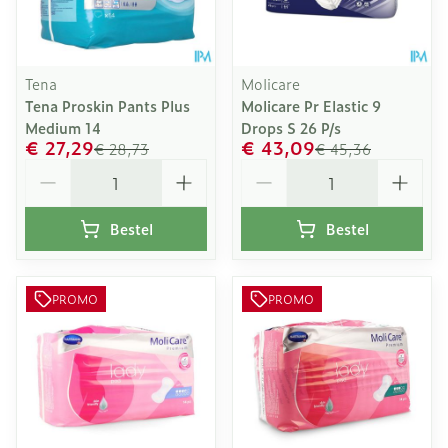
Tena
Molicare
Tena Proskin Pants Plus
Molicare Pr Elastic 9
Medium 14
Drops S 26 P/s
€ 27,29
€ 43,09
€ 28,73
€ 45,36
Aantal
Aantal
Bestel
Bestel
PROMO
PROMO