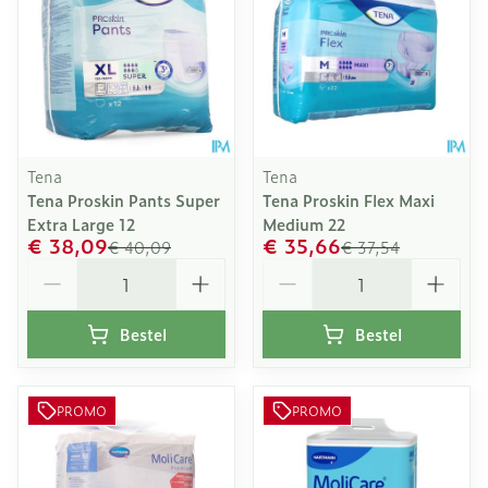
Tena
Tena
Tena Proskin Pants Super
Tena Proskin Flex Maxi
Extra Large 12
Medium 22
€ 38,09
€ 35,66
€ 40,09
€ 37,54
Aantal
Aantal
Bestel
Bestel
PROMO
PROMO