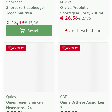
Snoreeze
Q-viva
Snoreeze Slaapbeugel
Q-viva Probiotic
Tegen Snurken
Sportsgear Spray 200ml
€ 26,36
€ 27,75
€ 45,49
€ 47,88
Niet beschikbaar
Bestel
PROMO
PROMO
Quies
CBF
Quies Tegen Snurken
Oniris Orthese A/snurken
Neusstrips l 24
2