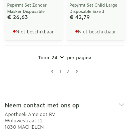
Pep/rmt Set Zonder
Pep/rmt Set Child Large
Masker Disposable
Disposable Size 3
€ 26,63
€ 42,79
Niet beschikbaar
Niet beschikbaar
Toon
per pagina
Pagina's
U lees momenteel pagina
Pagina
1
2
Neem contact met ons op
Apotheek Ameloot BV
Woluwestraat 12
1830
MACHELEN