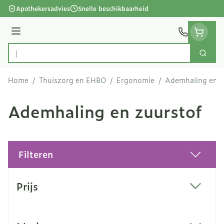
Ga naar de inhoud
Apothekersadvies
Snelle beschikbaarheid
Menu
Zoek
Product, merk, categorie...
Home
/
Thuiszorg en EHBO
/
Ergonomie
/
Ademhaling en z
Ademhaling en zuurstof
Filteren
Doorgaan naar productlijst
Prijs
filter