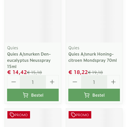
Quies
Quies
Quies A/snurken Den-
Quies A/snurk Honing-
eucalyptus Neusspray
citroen Mondspray 70ml
15ml
€ 14,42
€ 18,22
€ 15,18
€ 19,18
Aantal
Aantal
Bestel
Bestel
PROMO
PROMO