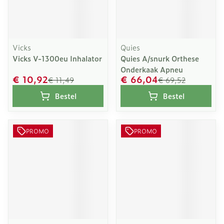
Vicks
Quies
Vicks V-1300eu Inhalator
Quies A/snurk Orthese
Onderkaak Apneu
€ 10,92
€ 66,04
€ 11,49
€ 69,52
Bestel
Bestel
PROMO
PROMO