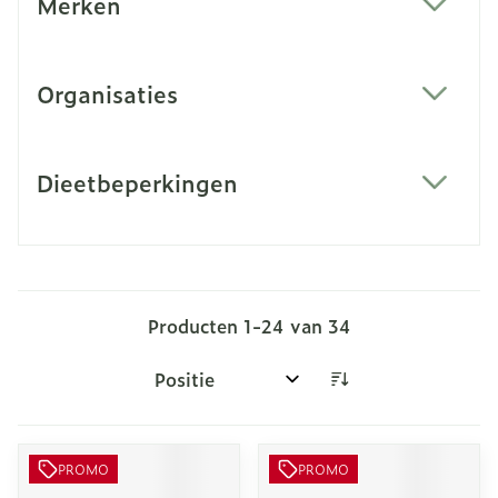
Merken
filter
Organisaties
filter
Dieetbeperkingen
filter
Producten
1
-
24
van
34
Sorteer op:
PROMO
PROMO