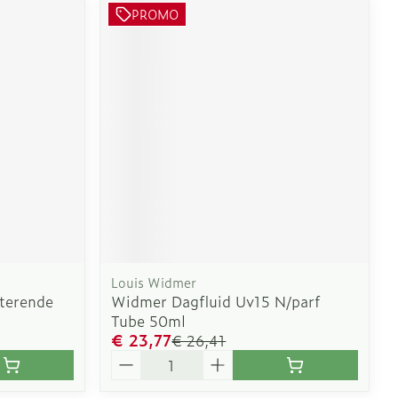
PROMO
Louis Widmer
terende
Widmer Dagfluid Uv15 N/parf
Tube 50ml
€ 23,77
€ 26,41
Aantal