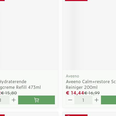
Aveeno
Hydraterende
Aveeno Calm+restore S
ngcreme Refill 473ml
Reiniger 200ml
2
€ 14,44
€ 15,80
€ 16,99
Aantal