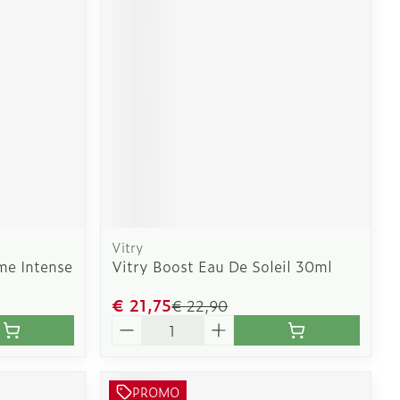
erende
Parfums en
geurproducten
Vitry
me Intense
Vitry Boost Eau De Soleil 30ml
CBD
€ 21,75
€ 22,90
Aantal
PROMO