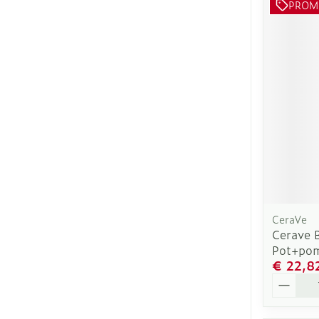
PROM
CeraVe
Cerave 
Pot+po
€ 22,8
Aantal