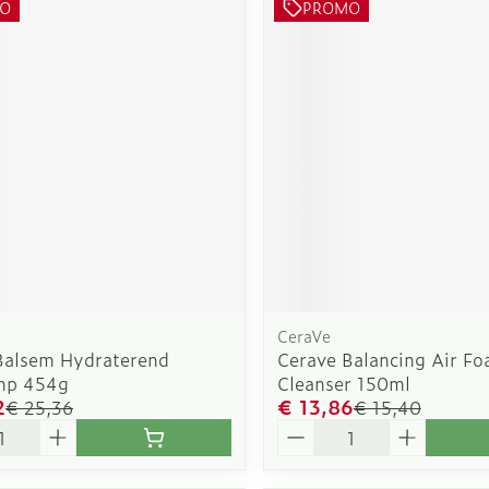
O
PROMO
CeraVe
Balsem Hydraterend
Cerave Balancing Air F
mp 454g
Cleanser 150ml
2
€ 13,86
€ 25,36
€ 15,40
Aantal