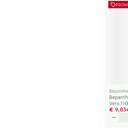
PROM
Bepanth
Bepanth
Verv.11
€ 9,83
Aantal