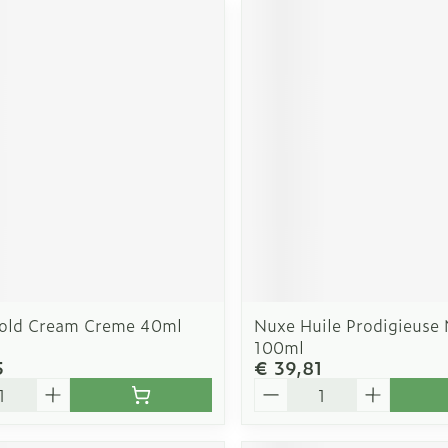
old Cream Creme 40ml
Nuxe Huile Prodigieuse
100ml
5
€ 39,81
Aantal