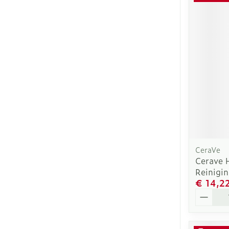
CeraVe
Cerave 
Reinigi
€ 14,2
Aantal