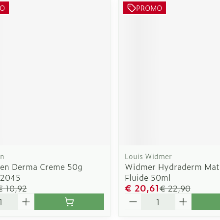
O
PROMO
en
Louis Widmer
en Derma Creme 50g
Widmer Hydraderm Mat
02045
Fluide 50ml
€ 20,61
€ 10,92
€ 22,90
Aantal