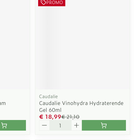
PROMO
Caudalie
oam
Caudalie Vinohydra Hydraterende
Gel 60ml
€ 18,99
€ 21,10
Aantal