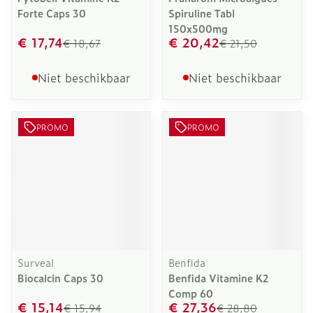
Forte Caps 30
Spiruline Tabl
150x500mg
€ 17,74
€ 20,42
€ 18,67
€ 21,50
Niet beschikbaar
Niet beschikbaar
PROMO
PROMO
Surveal
Benfida
Biocalcin Caps 30
Benfida Vitamine K2
Comp 60
€ 15,14
€ 27,36
€ 15,94
€ 28,80