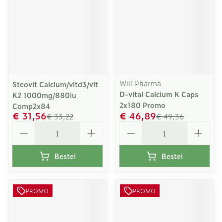
Will Pharma
Steovit Calcium/vitd3/vit
D-vital Calcium K Caps
K2 1000mg/880iu
2x180 Promo
Comp2x84
€ 31,56
€ 46,89
€ 33,22
€ 49,36
Aantal
Aantal
Bestel
Bestel
PROMO
PROMO