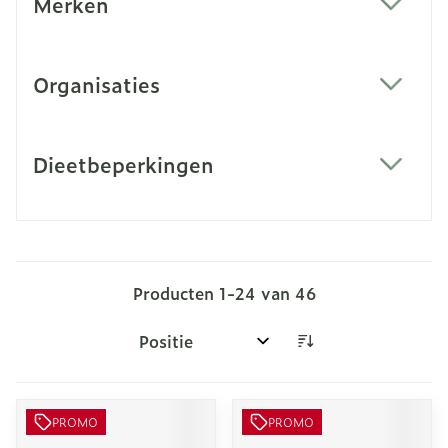
Merken
filter
Organisaties
filter
Dieetbeperkingen
filter
Producten
1
-
24
van
46
Sorteer op:
PROMO
PROMO