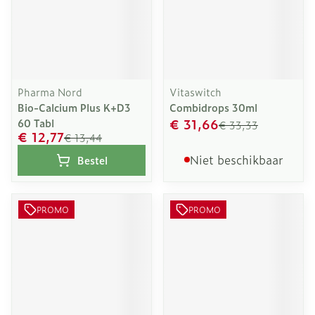
Pharma Nord
Vitaswitch
Bio-Calcium Plus K+D3
Combidrops 30ml
€ 31,66
60 Tabl
€ 33,33
€ 12,77
€ 13,44
Niet beschikbaar
Bestel
PROMO
PROMO