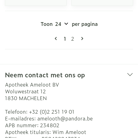
Toon
per pagina
Pagina's
U lees momenteel pagina
Pagina
1
2
Neem contact met ons op
Apotheek Ameloot BV
Woluwestraat 12
1830
MACHELEN
Telefoon:
+32 (0)2 251 19 01
E-mailadres:
amelooth@
pandora.be
APB nummer:
234802
Apotheek titularis:
Wim Ameloot