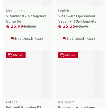
Metagenics
Lepivits
Vitamine K2 Metagenics
Vit D3+k2 Liposomaal
Comp 56
Vegan Fl 60ml Lepivits
€ 23,99
€ 25,36
€ 25,25
€ 26,70
Niet beschikbaar
Niet beschikbaar
PROMO
PROMO
Fytobell
Pranarom
Fytobell Vitamine K2
Pranarom Microalgues