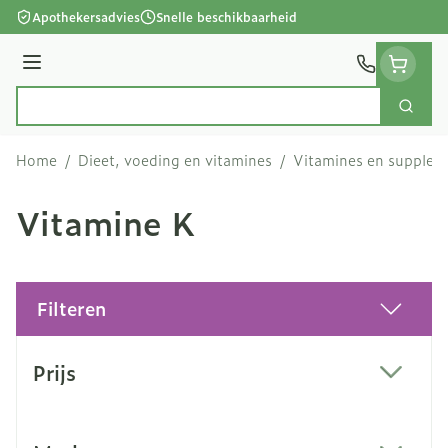
Ga naar de inhoud
Apothekersadvies
Snelle beschikbaarheid
Menu
Zoek
Product, merk, categorie...
Home
/
Dieet, voeding en vitamines
/
Vitamines en supple
Vitamine K
Filteren
Doorgaan naar productlijst
Prijs
filter