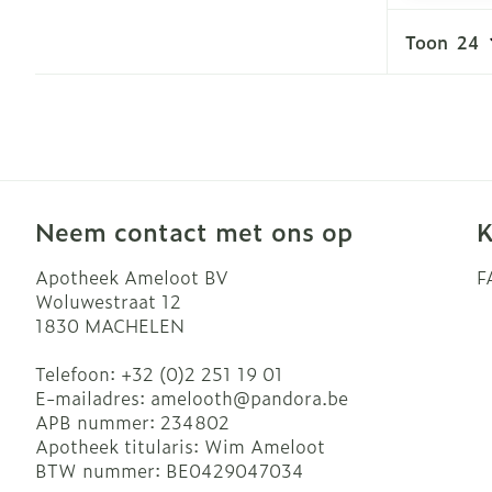
Haar
Toon
Gezichtsverzo
Pillendozen e
accessoires
Pigmentstoor
Gevoelige hui
geïrriteerde h
Gemengde hu
Neem contact met ons op
K
Doffe huid
Apotheek Ameloot BV
F
Toon meer
Woluwestraat 12
1830
MACHELEN
Snurken
Telefoon:
+32 (0)2 251 19 01
E-mailadres:
amelooth@
pandora.be
APB nummer:
234802
Apotheek titularis:
Wim Ameloot
BTW nummer:
BE0429047034