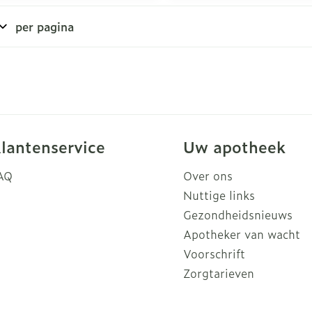
per pagina
rging
Supplementen
Insectenw
n
Mondmaskers
middelen
nissen
d -
uid
id
lantenservice
Uw apotheek
AQ
Over ons
Nuttige links
Gezondheidsnieuws
Apotheker van wacht
Zelfbruiner
Scheren
Voorschrift
Zorgtarieven