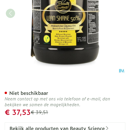
Beauty Science Lean Shake
Niet beschikbaar
Neem contact op met ons via telefoon of e-mail, dan
bekijken we samen de mogelijkheden.
Promotie prijs
€ 37,53
Adviesprijs
€ 39,51
Bekijk alle producten van Beauty Science