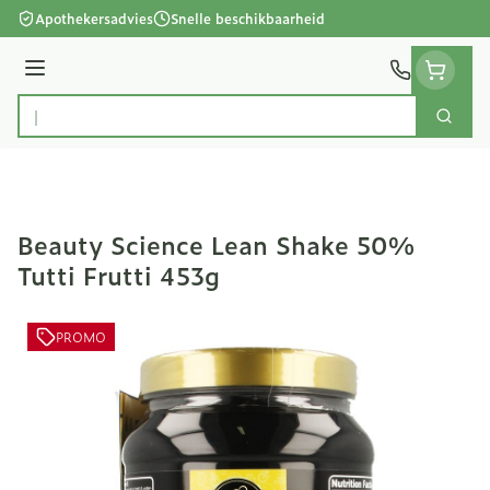
Ga naar de inhoud
Apothekersadvies
Snelle beschikbaarheid
Menu
Zoek
Product, merk, categorie...
Beauty Science Lean Shake 50%
Tutti Frutti 453g
PROMO