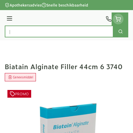
Ga naar de inhoud
Apothekersadvies
Snelle beschikbaarheid
Menu
Zoek
Product, merk, categorie...
Biatain Alginate Filler 44cm 6 3740
Geneesmiddel
PROMO