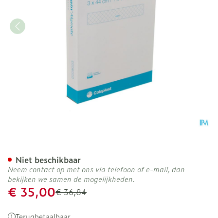
Biatain Alginate Filler 44
Niet beschikbaar
Neem contact op met ons via telefoon of e-mail, dan
bekijken we samen de mogelijkheden.
Promotie prijs
€ 35,00
Adviesprijs
€ 36,84
Terugbetaalbaar