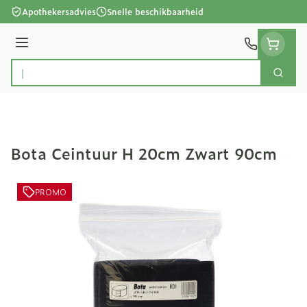
Ga naar de inhoud
Apothekersadvies
Snelle beschikbaarheid
Menu
Zoek
Product, merk, categorie...
Bota Ceintuur H 20cm Zwart 90cm
PROMO