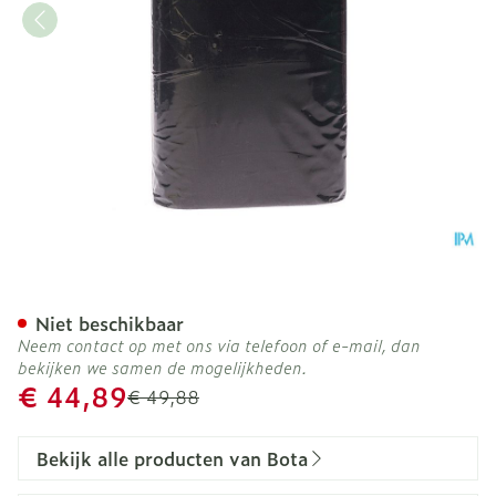
Bota Ceintuur H 20cm Zw
Niet beschikbaar
Neem contact op met ons via telefoon of e-mail, dan
bekijken we samen de mogelijkheden.
Promotie prijs
€ 44,89
Adviesprijs
€ 49,88
Bekijk alle producten van Bota