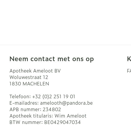
Neem contact met ons op
K
Apotheek Ameloot BV
F
Woluwestraat 12
1830
MACHELEN
Telefoon:
+32 (0)2 251 19 01
E-mailadres:
amelooth@
pandora.be
APB nummer:
234802
Apotheek titularis:
Wim Ameloot
BTW nummer:
BE0429047034