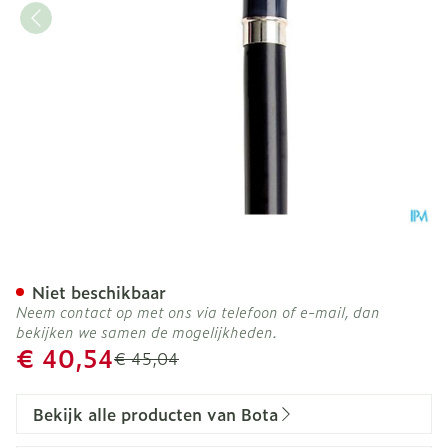
Bota Luxe Gaanstok l 678 
Niet beschikbaar
Neem contact op met ons via telefoon of e-mail, dan
bekijken we samen de mogelijkheden.
Promotie prijs
€ 40,54
Adviesprijs
€ 45,04
Bekijk alle producten van Bota