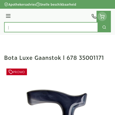
Ga naar de inhoud
Apothekersadvies
Snelle beschikbaarheid
Menu
Zoek
Product, merk, categorie...
Bota Luxe Gaanstok l 678 35001171
PROMO