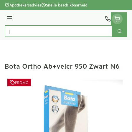
Ga naar de inhoud
Apothekersadvies
Snelle beschikbaarheid
Menu
Zoek
Product, merk, categorie...
Bota Ortho Ab+velcr 950 Zwart N6
PROMO