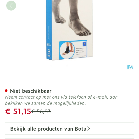
Bota Ortho Ab+velcr 950 
Niet beschikbaar
Neem contact op met ons via telefoon of e-mail, dan
bekijken we samen de mogelijkheden.
Promotie prijs
€ 51,15
Adviesprijs
€ 56,83
Bekijk alle producten van Bota