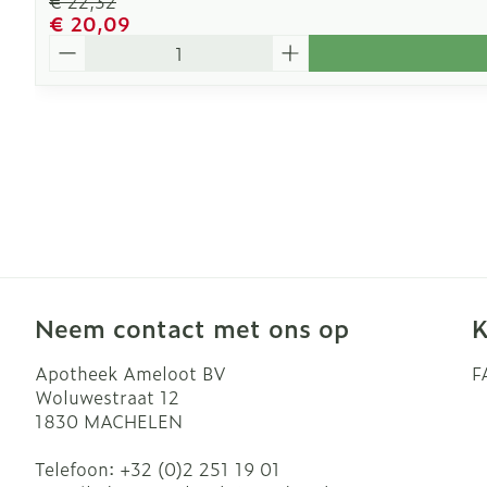
€ 22,32
€ 20,09
Aantal
Neem contact met ons op
K
Apotheek Ameloot BV
F
Woluwestraat 12
1830
MACHELEN
Telefoon:
+32 (0)2 251 19 01