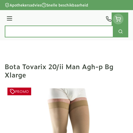
Ga naar de inhoud
Apothekersadvies
Snelle beschikbaarheid
Menu
Zoek
Product, merk, categorie...
Bota Tovarix 20/ii Man Agh-p Bg
Xlarge
PROMO