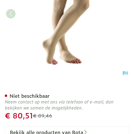
Bota Tovarix 20/ii Man Ag
Niet beschikbaar
Neem contact op met ons via telefoon of e-mail, dan
bekijken we samen de mogelijkheden.
Promotie prijs
€ 80,51
Adviesprijs
€ 89,46
Bekijk alle producten van Bota