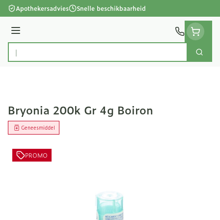
Ga naar de inhoud
Apothekersadvies
Snelle beschikbaarheid
Menu
Zoek
Product, merk, categorie...
Bryonia 200k Gr 4g Boiron
Geneesmiddel
PROMO