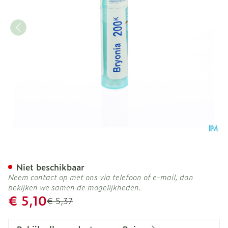
Bryonia 200k Gr 4g Boiron
Niet beschikbaar
Neem contact op met ons via telefoon of e-mail, dan
bekijken we samen de mogelijkheden.
Promotie prijs
€ 5,10
Adviesprijs
€ 5,37