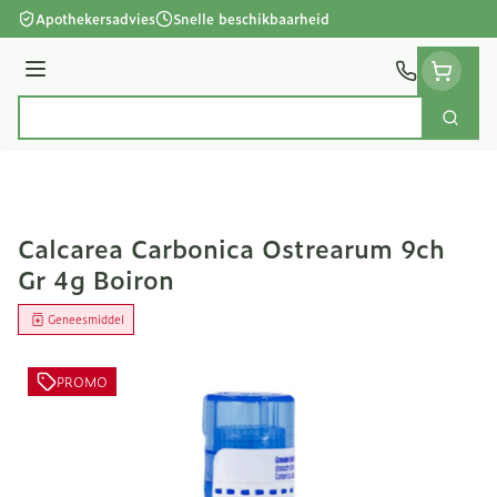
Ga naar de inhoud
Apothekersadvies
Snelle beschikbaarheid
Menu
Zoek
Product, merk, categorie...
Calcarea Carbonica Ostrearum 9ch
Gr 4g Boiron
Geneesmiddel
PROMO