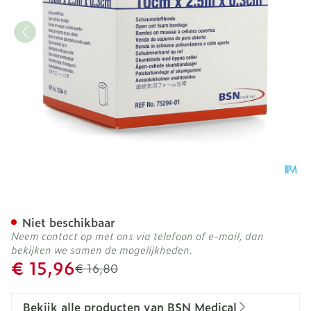
Comprifoam 10cm X 2,5m 
Niet beschikbaar
Neem contact op met ons via telefoon of e-mail, dan
bekijken we samen de mogelijkheden.
Promotie prijs
€ 15,96
Adviesprijs
€ 16,80
Bekijk alle producten van BSN Medical