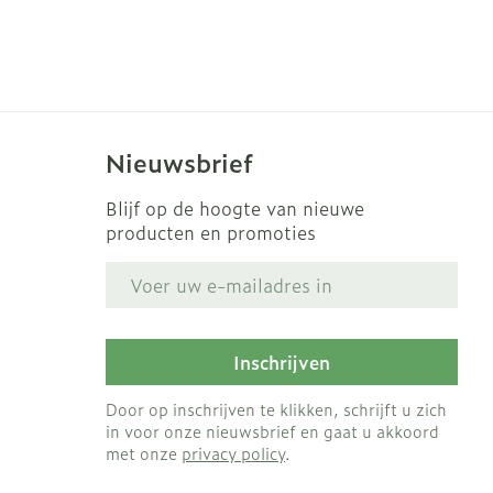
s
Bed
Doorliggen - decubitis
ing zon
Toon meer
gie
Urinewegen
Nieuwsbrief
eid, spanning
Stoppen met roken
Blijf op de hoogte van nieuwe
t en intieme
en
Gezichtsreiniging -
Instrumenten
producten en promoties
 -
ontschminken
che
Anti tumor middelen
E-mail adres
 en
Reinigingsmelk, - crème,
tie
-olie en gel
Anesthesie
ijn
Tonic - lotion
Inschrijven
rzorging
Micellair water
Door op inschrijven te klikken, schrijft u zich
ie
Diverse
Specifiek voor de ogen
in voor onze nieuwsbrief en gaat u akkoord
oet
geneesmiddelen
met onze
privacy policy
.
Toon meer