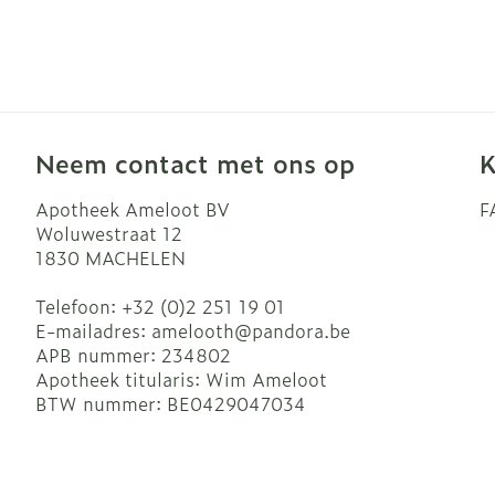
Blaren
Zuurstof
Eelt
Ademhalingsst
Eksteroog - l
Toon meer
Neem contact met ons op
K
Spieren en ge
Apotheek Ameloot BV
F
Specifiek vo
Naalden en sp
Woluwestraat 12
1830
MACHELEN
Infecties
Lichaamsverz
Spuiten
Deodorant
Oplossing voor
Telefoon:
+32 (0)2 251 19 01
E-mailadres:
amelooth@
pandora.be
Gezichtsverzo
Naalden
Luizen
APB nummer:
234802
Naalden voor 
Apotheek titularis:
Wim Ameloot
- pennaalden
BTW nummer:
BE0429047034
Diagnostica
Toon meer