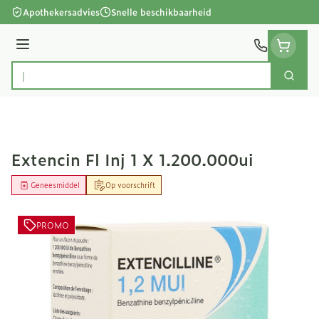
Ga naar de inhoud
Apothekersadvies
Snelle beschikbaarheid
Menu
Zoek
Product, merk, categorie...
Extencin Fl Inj 1 X 1.200.000ui
Geneesmiddel
Op voorschrift
PROMO