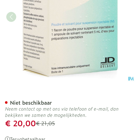
Extencin Fl Inj 1 X 1.200.0
Niet beschikbaar
Neem contact op met ons via telefoon of e-mail, dan
bekijken we samen de mogelijkheden.
Promotie prijs
€ 20,00
Adviesprijs
€ 21,05
Terugbetaalbaar