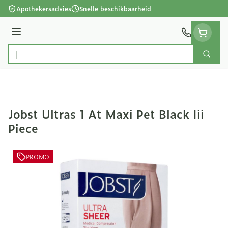
Ga naar de inhoud
Apothekersadvies
Snelle beschikbaarheid
Menu
Zoek
Product, merk, categorie...
Jobst Ultras 1 At Maxi Pet Black Iii
Piece
PROMO