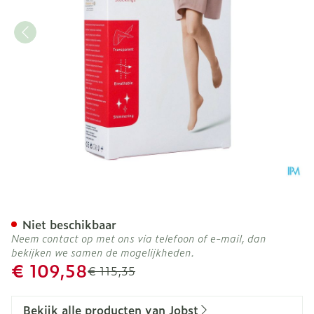
Jobst Ultras 1 At Maxi Pet 
Niet beschikbaar
Neem contact op met ons via telefoon of e-mail, dan
bekijken we samen de mogelijkheden.
Promotie prijs
€ 109,58
Adviesprijs
€ 115,35
Bekijk alle producten van Jobst