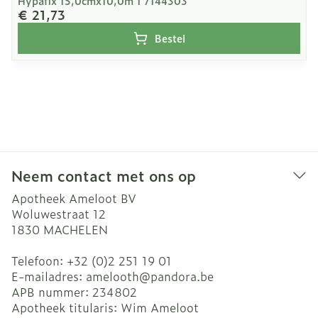
Hypafix 15,0cmx10,0m 1 7144303
€ 21,73
Bestel
Neem contact met ons op
Apotheek Ameloot BV
Woluwestraat 12
1830
MACHELEN
Telefoon:
+32 (0)2 251 19 01
E-mailadres:
amelooth@
pandora.be
APB nummer:
234802
Apotheek titularis:
Wim Ameloot