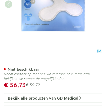
Kerramax Care Multisite 5
Niet beschikbaar
Neem contact op met ons via telefoon of e-mail, dan
bekijken we samen de mogelijkheden.
Promotie prijs
€ 56,73
Adviesprijs
€ 59,72
Bekijk alle producten van GD Medical