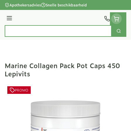
Ga naar de inhoud
Apothekersadvies
Snelle beschikbaarheid
Menu
Zoek
Product, merk, categorie...
Marine Collagen Pack Pot Caps 450
Lepivits
PROMO