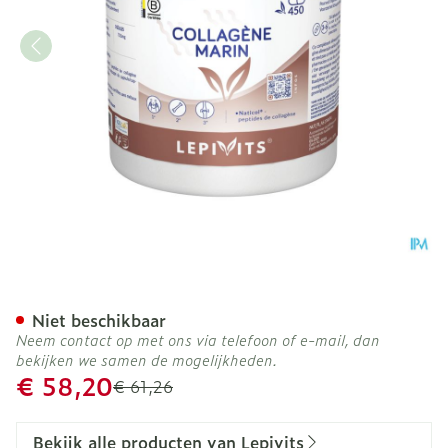
Marine Collagen Pack Pot 
Niet beschikbaar
Neem contact op met ons via telefoon of e-mail, dan
bekijken we samen de mogelijkheden.
Promotie prijs
€ 58,20
Adviesprijs
€ 61,26
Bekijk alle producten van Lepivits