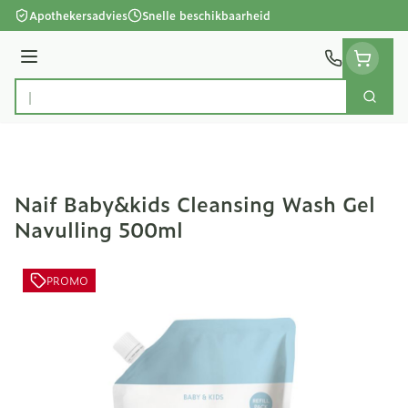
Ga naar de inhoud
Apothekersadvies
Snelle beschikbaarheid
Menu
Zoek
Product, merk, categorie...
Naif Baby&kids Cleansing Wash Gel
Navulling 500ml
PROMO