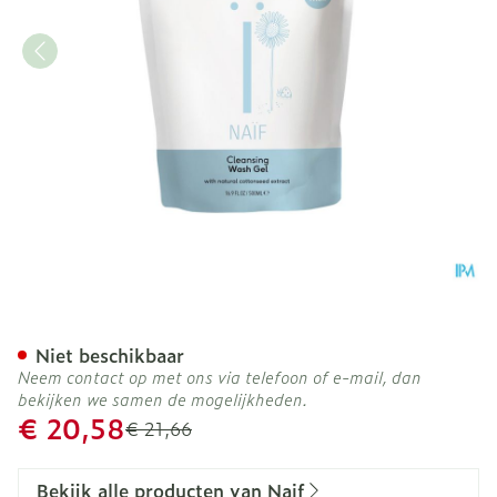
Naif Baby&kids Cleansing
Niet beschikbaar
Neem contact op met ons via telefoon of e-mail, dan
bekijken we samen de mogelijkheden.
Promotie prijs
€ 20,58
Adviesprijs
€ 21,66
Bekijk alle producten van Naif