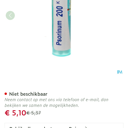
Psorinum 200k Gr 4g Boir
Niet beschikbaar
Neem contact op met ons via telefoon of e-mail, dan
bekijken we samen de mogelijkheden.
Promotie prijs
€ 5,10
Adviesprijs
€ 5,37