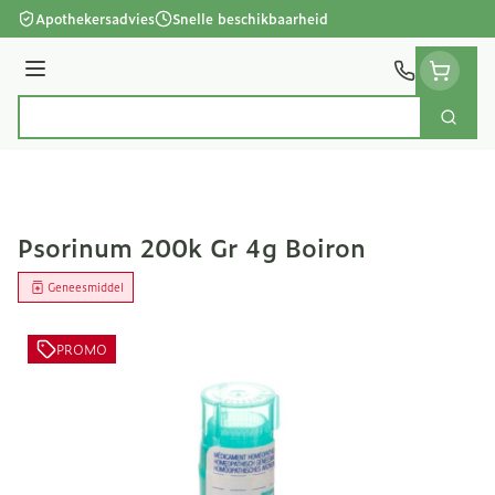
Ga naar de inhoud
Apothekersadvies
Snelle beschikbaarheid
Menu
Zoek
Product, merk, categorie...
Psorinum 200k Gr 4g Boiron
Geneesmiddel
PROMO