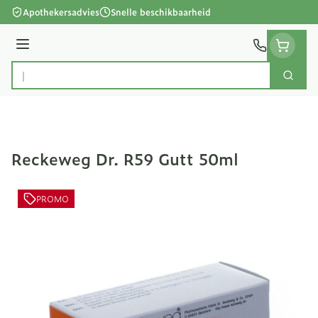
Ga naar de inhoud
Apothekersadvies
Snelle beschikbaarheid
Menu
Zoek
Product, merk, categorie...
Reckeweg Dr. R59 Gutt 50ml
PROMO