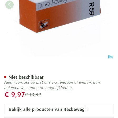
Reckeweg Dr. R59 Gutt 50
Niet beschikbaar
Neem contact op met ons via telefoon of e-mail, dan
bekijken we samen de mogelijkheden.
Promotie prijs
€ 9,97
Adviesprijs
€ 10,49
Bekijk alle producten van Reckeweg