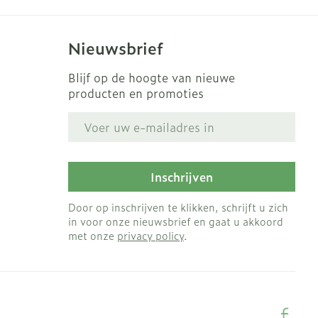
s
Bed
Doorliggen - decubitis
ing zon
Nieuwsbrief
Toon meer
gie
Urinewegen
Blijf op de hoogte van nieuwe
producten en promoties
eid, spanning
Stoppen met roken
E-mail adres
t en intieme
en
Gezichtsreiniging -
Instrumenten
 -
ontschminken
che
Anti tumor middelen
Inschrijven
 en
Reinigingsmelk, - crème,
tie
-olie en gel
Door op inschrijven te klikken, schrijft u zich
Anesthesie
in voor onze nieuwsbrief en gaat u akkoord
ijn
Tonic - lotion
met onze
privacy policy
.
rzorging
Micellair water
ie
Diverse
Specifiek voor de ogen
oet
geneesmiddelen
Toon meer