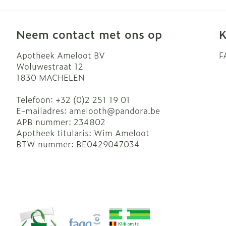
Blaren
Zuurstof
Eelt
Neem contact met ons op
K
Ademhalingsst
Eksteroog - l
Apotheek Ameloot BV
F
Toon meer
Woluwestraat 12
Spieren en ge
1830
MACHELEN
Telefoon:
+32 (0)2 251 19 01
Specifiek vo
Naalden en sp
E-mailadres:
amelooth@
pandora.be
Infecties
Lichaamsverz
Spuiten
APB nummer:
234802
Apotheek titularis:
Wim Ameloot
Deodorant
Oplossing voor
BTW nummer:
BE0429047034
Gezichtsverzo
Naalden
Luizen
Naalden voor 
- pennaalden
Diagnostica
Toon meer