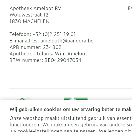
Apotheek Ameloot BV
F
Woluwestraat 12
1830
MACHELEN
Telefoon:
+32 (0)2 251 19 01
E-mailadres:
amelooth@
pandora.be
APB nummer:
234802
Apotheek titularis:
Wim Ameloot
BTW nummer:
BE0429047034
Wij gebruiken cookies om uw ervaring beter te mak
Onze webshop maakt uitsluitend gebruik van essentië
functioneren. We maken geen gebruik van andere so
Algemene verkoopsvoorwaarden
Privacy disclaimer
Coo
uw cookie-instellingen aan te passen. We leggen dit 