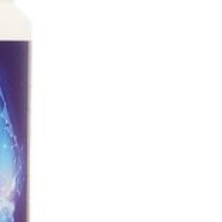
oet
geneesmiddelen
Toon meer
erende
Parfums en
geurproducten
CBD