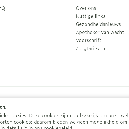
AQ
Over ons
Nuttige links
Gezondheidsnieuws
Apotheker van wacht
Voorschrift
Zorgtarieven
en.
le cookies. Deze cookies zijn noodzakelijk om onze web
orten cookies; daarom bieden we geen mogelijkheid om 
kies
ODR-platform
in detail uit in ons
cookiebeleid