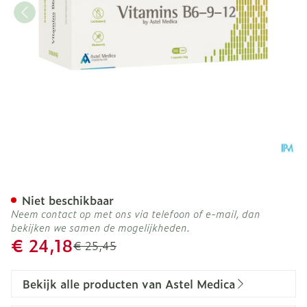
Vitamins B6-9-12 Caps 96
Niet beschikbaar
Neem contact op met ons via telefoon of e-mail, dan
bekijken we samen de mogelijkheden.
Promotie prijs
€ 24,18
Adviesprijs
€ 25,45
Bekijk alle producten van Astel Medica