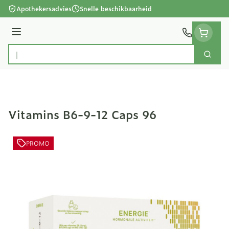
Ga naar de inhoud
Apothekersadvies
Snelle beschikbaarheid
Menu
Zoek
Product, merk, categorie...
Vitamins B6-9-12 Caps 96
PROMO