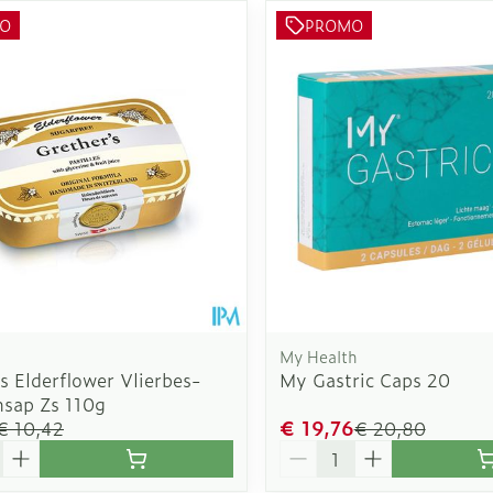
O
PROMO
My Health
s Elderflower Vlierbes-
My Gastric Caps 20
nsap Zs 110g
€ 19,76
€ 10,42
€ 20,80
Aantal