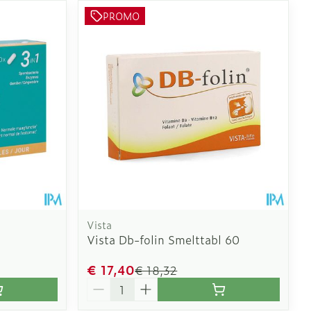
PROMO
Vista
Vista Db-folin Smelttabl 60
€ 17,40
€ 18,32
Aantal