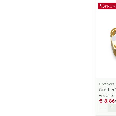
PROM
Grethers
Grether'
vruchte
€ 8,86
Aantal