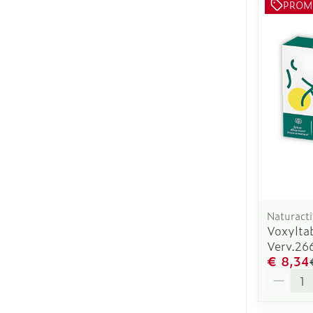
PROM
Naturact
Voxylta
Verv.26
€ 8,34
Aantal