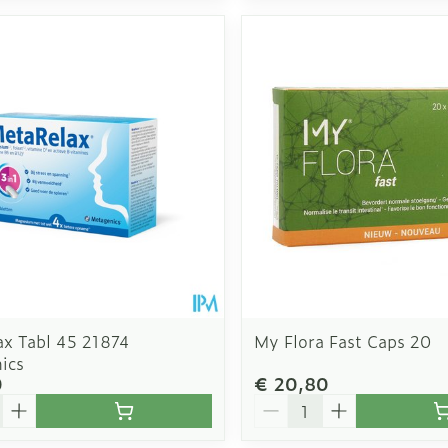
ax Tabl 45 21874
My Flora Fast Caps 20
ics
0
€ 20,80
Aantal