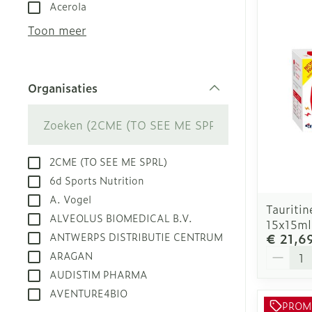
Aerosol toest
Droge voeten,
Tabletten
Acerola
kloven
Aerosol acces
Creme, gel en
Toon meer
Blaren
Zuurstof
Eelt
Ademhalingsst
Organisaties
Eksteroog - l
filter
Toon meer
Spieren en ge
2CME (TO SEE ME SPRL)
Specifiek vo
Naalden en sp
6d Sports Nutrition
A. Vogel
Infecties
Lichaamsverz
Spuiten
Tauriti
ALVEOLUS BIOMEDICAL B.V.
15x15ml
Deodorant
Oplossing voor
ANTWERPS DISTRIBUTIE CENTRUM
€ 21,6
Gezichtsverzo
Naalden
Luizen
Aantal
ARAGAN
Naalden voor 
AUDISTIM PHARMA
- pennaalden
AVENTURE4BIO
Diagnostica
PROM