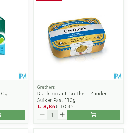
oet
geneesmiddelen
Toon meer
erende
Parfums en
geurproducten
Grethers
10g
Blackcurrant Grethers Zonder
Suiker Past 110g
€ 8,86
€ 10,42
Aantal
CBD