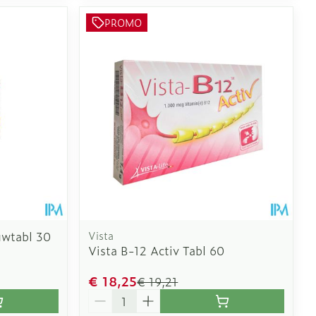
PROMO
uwtabl 30
Vista
Vista B-12 Activ Tabl 60
€ 18,25
€ 19,21
Aantal