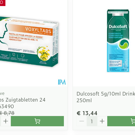
O
ive
Dulcosoft 5g/10ml Drink
bs Zuigtabletten 24
250ml
63490
€ 13,44
€ 8,78
Aantal