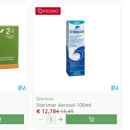
PROMO
Sterimar
Sterimar Aerosol 100ml
€ 12,78
€ 13,45
Aantal