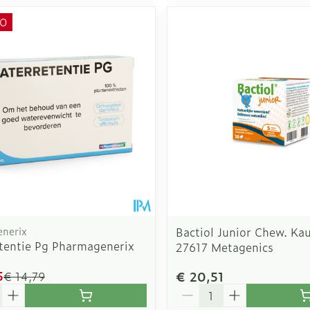
O
nerix
Bactiol Junior Chew. Ka
tentie Pg Pharmagenerix
27617 Metagenics
5
€ 20,51
€ 14,79
Aantal