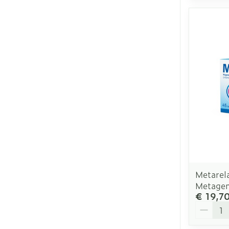
Metarel
Metagen
€ 19,7
Aantal