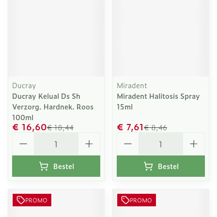
Ducray
Miradent
Ducray Kelual Ds Sh
Miradent Halitosis Spray
Verzorg. Hardnek. Roos
15ml
100ml
€ 16,60
€ 7,61
€ 18,44
€ 8,46
Aantal
Aantal
Bestel
Bestel
PROMO
PROMO