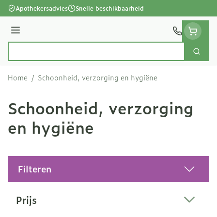
Ga naar de inhoud
Apothekersadvies
Snelle beschikbaarheid
Menu
Zoek
Product, merk, categorie...
Home
/
Schoonheid, verzorging en hygiëne
Schoonheid, verzorging
en hygiëne
Filteren
Doorgaan naar productlijst
Prijs
filter