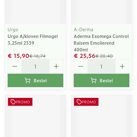
Urgo
A-Derma
Urgo A/kloven Filmogel
Aderma Exomega Control
3,25ml 2339
Balsem Emolierend
400ml
€ 15,90
€ 25,56
€ 16,74
€ 28,40
Aantal
Aantal
Bestel
Bestel
PROMO
PROMO