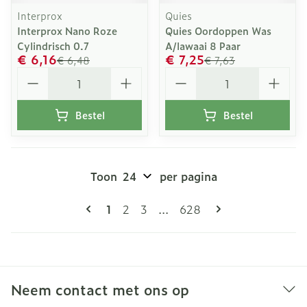
Interprox
Quies
Interprox Nano Roze
Quies Oordoppen Was
Cylindrisch 0.7
A/lawaai 8 Paar
€ 6,16
€ 7,25
€ 6,48
€ 7,63
Aantal
Aantal
Bestel
Bestel
Toon
per pagina
Pagina's
U lees momenteel pagina
Pagina
Pagina
Pagina
1
2
3
...
628
Neem contact met ons op