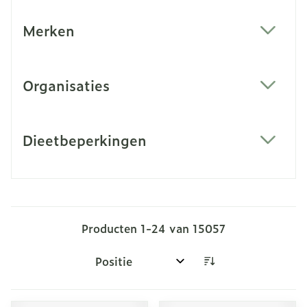
Merken
filter
Organisaties
filter
Dieetbeperkingen
filter
Producten
1
-
24
van
15057
Sorteer op: