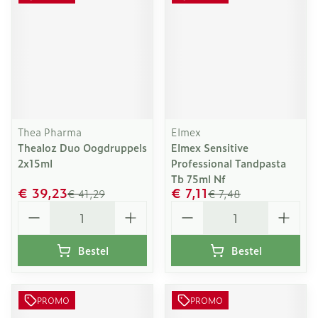
Thea Pharma
Elmex
Thealoz Duo Oogdruppels
Elmex Sensitive
2x15ml
Professional Tandpasta
Tb 75ml Nf
€ 39,23
€ 7,11
€ 41,29
€ 7,48
Aantal
Aantal
Bestel
Bestel
PROMO
PROMO