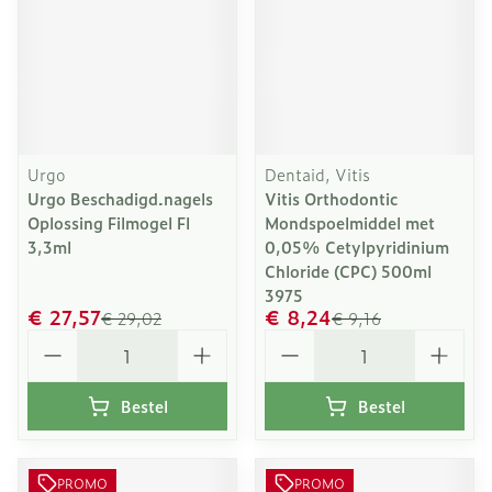
Urgo
Dentaid, Vitis
Urgo Beschadigd.nagels
Vitis Orthodontic
Oplossing Filmogel Fl
Mondspoelmiddel met
3,3ml
0,05% Cetylpyridinium
Chloride (CPC) 500ml
3975
€ 27,57
€ 8,24
€ 29,02
€ 9,16
Aantal
Aantal
Bestel
Bestel
PROMO
PROMO