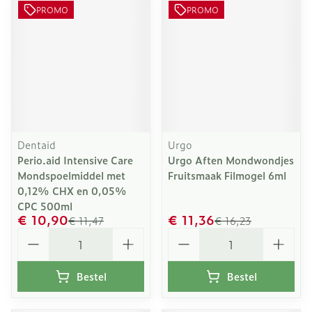
PROMO
PROMO
Dentaid
Urgo
Perio.aid Intensive Care
Urgo Aften Mondwondjes
Mondspoelmiddel met
Fruitsmaak Filmogel 6ml
0,12% CHX en 0,05%
CPC 500ml
€ 10,90
€ 11,36
€ 11,47
€ 16,23
Aantal
Aantal
Bestel
Bestel