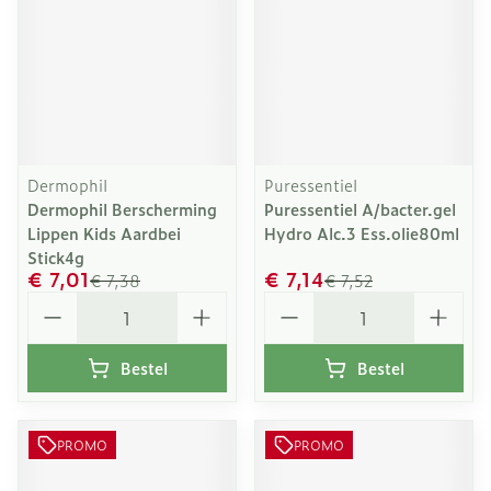
Dermophil
Puressentiel
Dermophil Berscherming
Puressentiel A/bacter.gel
Lippen Kids Aardbei
Hydro Alc.3 Ess.olie80ml
Stick4g
€ 7,01
€ 7,14
€ 7,38
€ 7,52
Aantal
Aantal
Bestel
Bestel
PROMO
PROMO