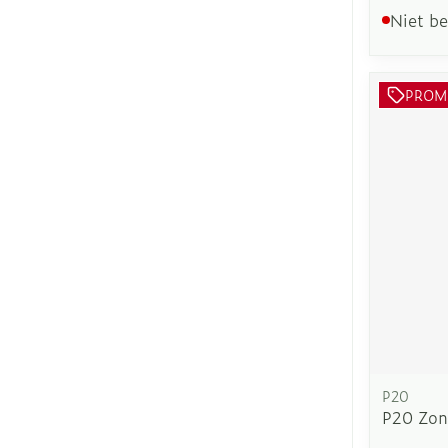
Niet b
PROM
P20
P20 Zon