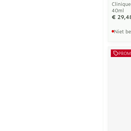
Clinique
40ml
€ 29,4
Niet b
PROM