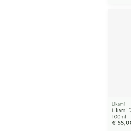
Likami
Likami 
100ml
€ 55,0