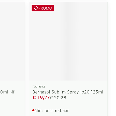
PROMO
erende
Parfums en
geurproducten
Noreva
CBD
00ml Nf
Bergasol Sublim Spray Ip20 125ml
€ 19,27
€ 20,28
Niet beschikbaar