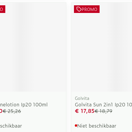
O
PROMO
rging
Supplementen
Insectenw
n
Mondmaskers
middelen
nissen
d -
uid
id
Golvita
Zelfbruiner
Scheren
nelotion Ip20 100ml
Golvita Sun 2in1 Ip20 1
0
€ 17,85
€ 25,26
€ 18,79
eschikbaar
Niet beschikbaar