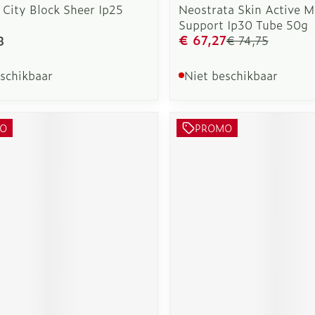
 City Block Sheer Ip25
Neostrata Skin Active M
Support Ip30 Tube 50g
€ 67,27
8
€ 74,75
eschikbaar
Niet beschikbaar
O
PROMO