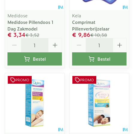
Medidose
Kela
Medidose Pillendoos 1
Comprimat
Dag Zakmodel
Pillenverbrijzelaar
€ 3,34
€ 9,86
€ 3,52
€ 10,38
Aantal
Aantal
Bestel
Bestel
PROMO
PROMO