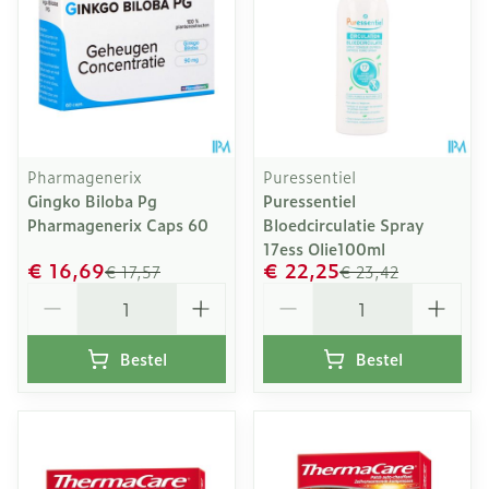
Pharmagenerix
Puressentiel
Gingko Biloba Pg
Puressentiel
Pharmagenerix Caps 60
Bloedcirculatie Spray
17ess Olie100ml
€ 16,69
€ 22,25
€ 17,57
€ 23,42
Aantal
Aantal
Bestel
Bestel