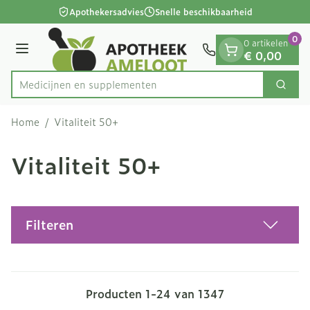
Dia 1 van 1
Ga naar de inhoud
Apothekersadvies
Snelle beschikbaarheid
0
0 artikelen
Menu
€ 0,00
Medicij
Zoek
Product, merk, categorie...
Home
/
Vitaliteit 50+
Vitaliteit 50+
Filteren
Producten
1
-
24
van
1347