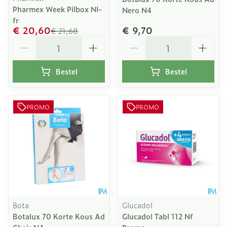
Pharmex Week Pilbox Nl-
Nero N4
fr
€ 20,60
€ 9,70
€ 21,68
Aantal
Aantal
Bestel
Bestel
PROMO
PROMO
Bota
Glucadol
Botalux 70 Korte Kous Ad
Glucadol Tabl 112 Nf