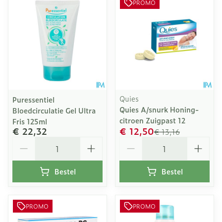
PROMO
Quies
Puressentiel
Quies A/snurk Honing-
Bloedcirculatie Gel Ultra
citroen Zuigpast 12
Fris 125ml
€ 22,32
€ 12,50
€ 13,16
Aantal
Aantal
Bestel
Bestel
PROMO
PROMO