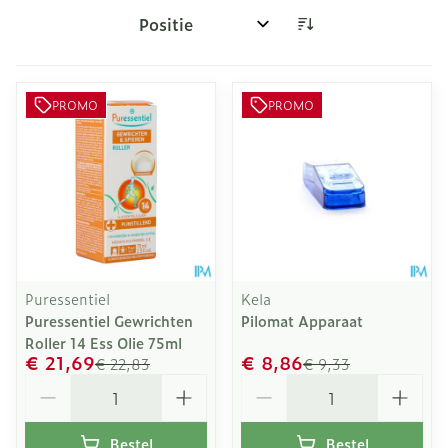
Sorteer op:
PROMO
PROMO
Puressentiel
Kela
Puressentiel Gewrichten
Pilomat Apparaat
Roller 14 Ess Olie 75ml
€ 21,69
€ 8,86
€ 22,83
€ 9,33
Aantal
Aantal
Bestel
Bestel