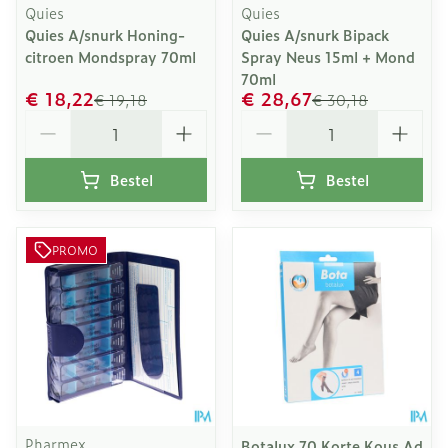
Quies
Quies
Quies A/snurk Honing-
Quies A/snurk Bipack
citroen Mondspray 70ml
Spray Neus 15ml + Mond
70ml
€ 18,22
€ 28,67
€ 19,18
€ 30,18
Aantal
Aantal
Bestel
Bestel
PROMO
Pharmex
Botalux 70 Korte Kous Ad