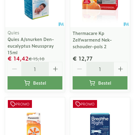
Quies
Thermacare Kp
Quies A/snurken Den-
Zelfwarmend Nek-
eucalyptus Neusspray
schouder-pols 2
15ml
€ 14,42
€ 12,77
€ 15,18
Aantal
Aantal
Bestel
Bestel
PROMO
PROMO