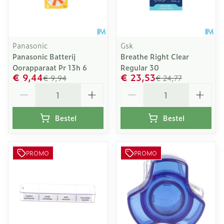
Panasonic
Gsk
Panasonic Batterij
Breathe Right Clear
Oorapparaat Pr 13h 6
Regular 30
€ 9,44
€ 23,53
€ 9,94
€ 24,77
Aantal
Aantal
Bestel
Bestel
PROMO
PROMO