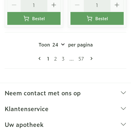
Aantal
Aantal
Bestel
Bestel
Toon
per pagina
Pagina's
U lees momenteel pagina
Pagina
Pagina
Pagina
1
2
3
...
57
Neem contact met ons op
Klantenservice
Uw apotheek