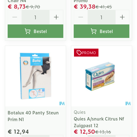
Chair N4
Promo
€ 8,73
€ 39,38
€ 9,70
€ 41,45
Aantal
Aantal
Bestel
Bestel
PROMO
Quies
Botalux 40 Panty Steun
Quies A/snurk Citrus Nf
Prim N1
Zuigpast 12
€ 12,94
€ 12,50
€ 13,16