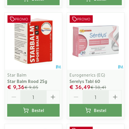
PROMO
PROMO
Star Balm
Eurogenerics (EG)
Star Balm Rood 25g
Serelys Tabl 60
€ 9,36
€ 36,49
€ 9,85
€ 38,41
Aantal
Aantal
Bestel
Bestel