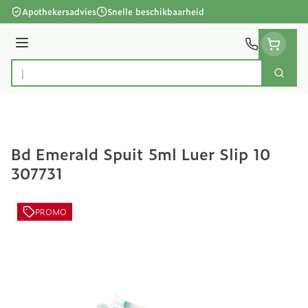
Ga naar de inhoud
Apothekersadvies
Snelle beschikbaarheid
Menu
Zoek
Product, merk, categorie...
Bd Emerald Spuit 5ml Luer Slip 10
307731
PROMO